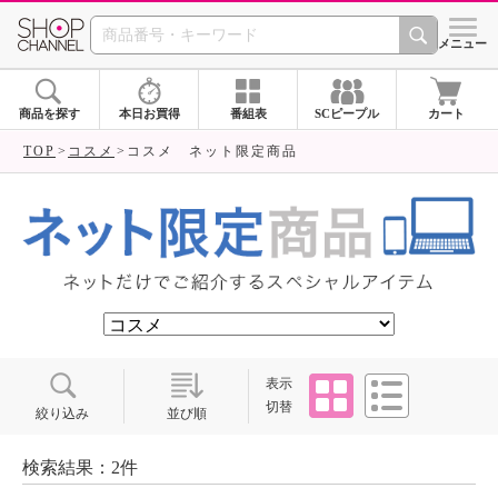
SHOP CHANNEL ショ
メニュー
商品を探す
本日お買得
番組表
SCピープル
カート
TOP
コスメ
コスメ ネット限定商品
タイル
リスト
表示
切替
絞り込み
並び順
検索結果：2件