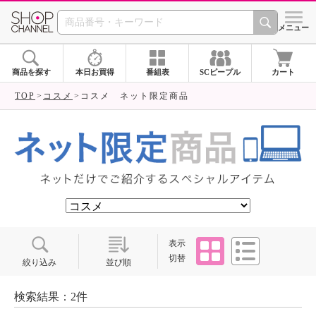
SHOP CHANNEL ショ
メニュー
商品を探す
本日お買得
番組表
SCピープル
カート
TOP
コスメ
コスメ ネット限定商品
タイル
リスト
表示
切替
絞り込み
並び順
検索結果：2件