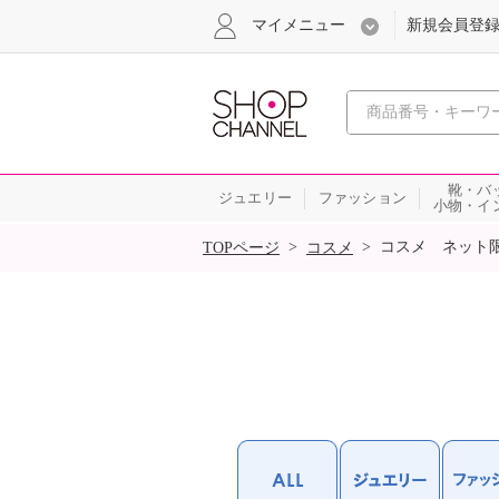
マイメニュー
新規会員登
心おどる
靴・バ
ジュエリー
ファッション
小物・イ
SALE
>
>
コスメ ネット
TOPページ
コスメ