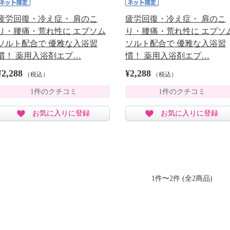
疲労回復・冷え症・ 肩のこ
疲労回復・冷え症・ 肩のこ
り・腰痛・荒れ性に エプソム
り・腰痛・荒れ性に エプソ
ソルト配合で 優雅な入浴習
ソルト配合で 優雅な入浴習
慣！ 薬用入浴剤エプ…
慣！ 薬用入浴剤エプ…
¥2,288
¥2,288
（税込）
（税込）
1件のクチコミ
1件のクチコミ
お気に入りに登録
お気に入りに登録
1件〜2件 (全2商品)