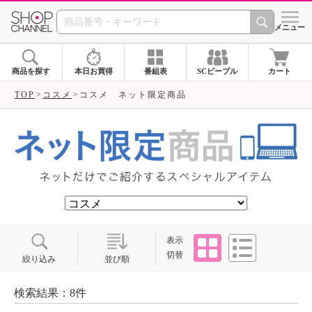
SHOP CHANNEL ショ
メニュー
商品を探す
本日お買得
番組表
SCピープル
カート
TOP
コスメ
コスメ ネット限定商品
タイル
リスト
表示
切替
絞り込み
並び順
検索結果：8件