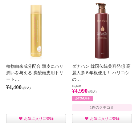
植物由来成分配合 頭皮にハリ
ダナハン 韓国伝統美容発想 高
潤いを与える 炭酸頭皮用トリ
麗人参６年根使用！ ハリコシ
ート…
の…
¥4,400
¥6,600
(税込)
¥4,990
(税込)
24%OFF
1件のクチコミ
お気に入りに登録
お気に入りに登録