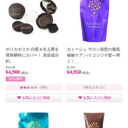
ホリカホリカ 白髪＆生え際を
カミージュ サロン発想の徹底
簡単瞬時にカバー！ 美容成分
補修ケア ハリコシツヤ髪へ導
約…
く！…
¥10,340
¥5,500
¥4,900
¥4,950
(税込)
(税込)
52%OFF
(7件)
1件のクチコミ
お気に入りに登録
お気に入りに登録