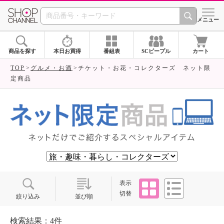
SHOP CHANNEL ショ
メニュー
商品を探す
本日お買得
番組表
SCピープル
カート
TOP
グルメ・お酒
チケット・お花・コレクターズ ネット限
定商品
タイル
リスト
表示
切替
絞り込み
並び順
検索結果：4件