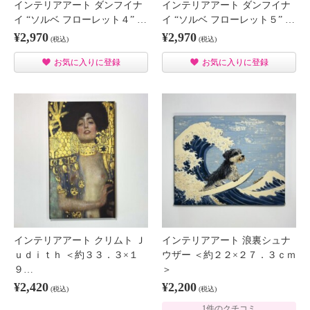
インテリアアート ダンフイナ
インテリアアート ダンフイナ
イ “ソルベ フローレット４” …
イ “ソルベ フローレット５” …
¥2,970
¥2,970
(税込)
(税込)
お気に入りに登録
お気に入りに登録
インテリアアート クリムト Ｊ
インテリアアート 浪裏シュナ
ｕｄｉｔｈ ＜約３３．３×１
ウザー ＜約２２×２７．３ｃｍ
９…
＞
¥2,420
¥2,200
(税込)
(税込)
1件のクチコミ