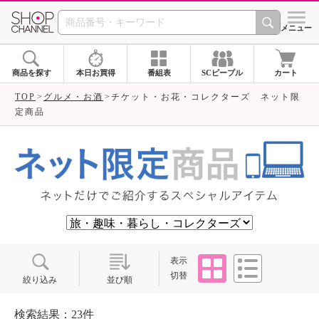
SHOP CHANNEL ショ
メニュー
商品を探す
本日お買得
番組表
SCピープル
カート
TOP
グルメ・お酒
チケット・お花・コレクターズ ネット限
定商品
タイル
リスト
表示
切替
絞り込み
並び順
検索結果：23件