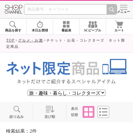
SHOP CHANNEL ショ
メニュー
商品を探す
本日お買得
番組表
SCピープル
カート
TOP
グルメ・お酒
チケット・お花・コレクターズ ネット限
定商品
タイル
リスト
表示
切替
絞り込み
並び順
検索結果：2件