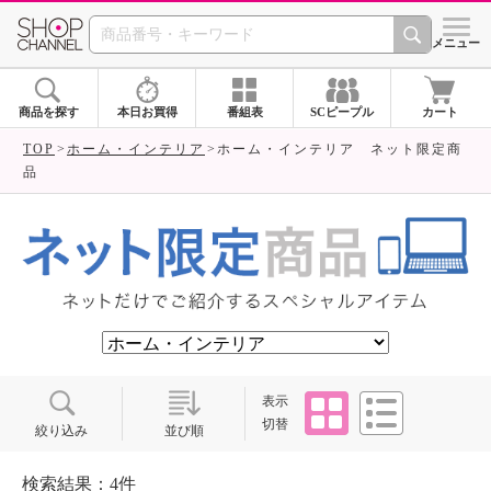
SHOP CHANNEL ショ
メニュー
商品を探す
本日お買得
番組表
SCピープル
カート
TOP
ホーム・インテリア
ホーム・インテリア ネット限定商
品
タイル
リスト
表示
切替
絞り込み
並び順
検索結果：4件