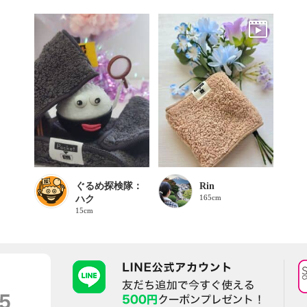
ぐるめ探検隊：
Rin
165cm
ハク
15cm