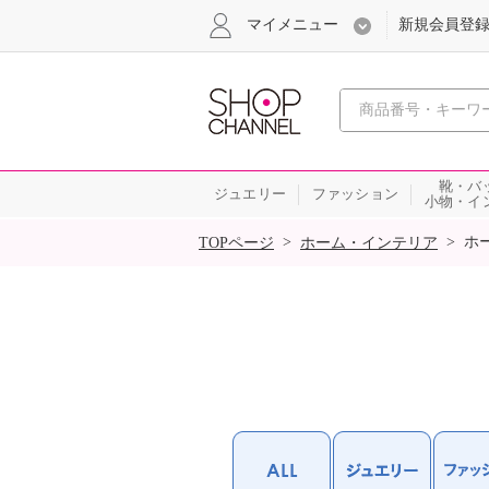
マイメニュー
新規会員登
心おどる
靴・バ
ジュエリー
ファッション
小物・イ
SALE
>
>
ホ
TOPページ
ホーム・インテリア