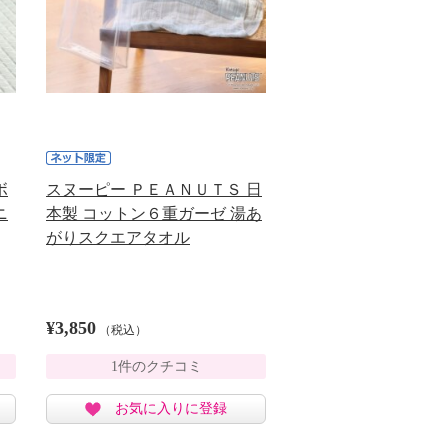
ボ
スヌーピー ＰＥＡＮＵＴＳ 日
ニ
本製 コットン６重ガーゼ 湯あ
がりスクエアタオル
¥3,850
（税込）
1件のクチコミ
お気に入りに登録