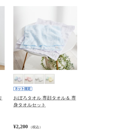
リ
おぼろタオル 専顔タオル＆ 専
身タオルセット
¥2,200
（税込）