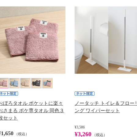
おぼろタオル ポケットに楽々
ノータッチ トイレ＆フロー
おさまる ポケ専タオル 同色３
ング ワイパーセット
枚セット
¥3,586
¥1,650
¥3,260
（税込）
（税込）