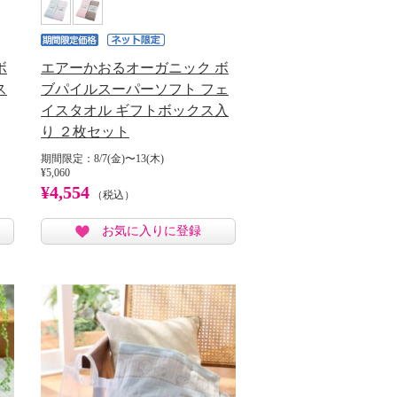
ボ
エアーかおるオーガニック ボ
ス
ブパイルスーパーソフト フェ
イスタオル ギフトボックス入
り ２枚セット
期間限定：8/7(金)〜13(木)
¥5,060
¥4,554
（税込）
お気に入りに登録