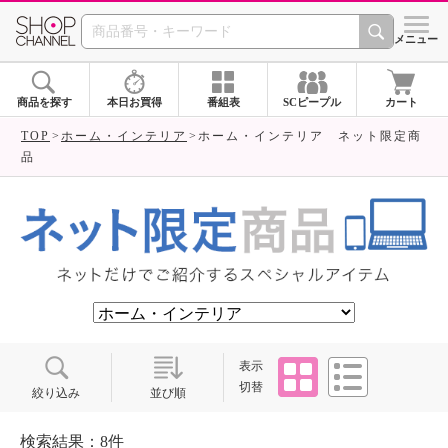
SHOP CHANNEL ショ
メニュー
商品を探す
本日お買得
番組表
SCピープル
カート
TOP
ホーム・インテリア
ホーム・インテリア ネット限定商
品
タイル
リスト
表示
切替
絞り込み
並び順
検索結果：8件