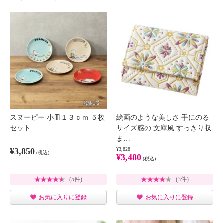
スヌーピー 小皿１３ｃｍ ５枚
絵画のような美しさ 手にのる
セット
サイズ感の 文庫風 すっきり収
ま…
¥3,850
¥3,828
(税込)
¥3,480
(税込)
(5件)
(3件)
お気に入りに登録
お気に入りに登録