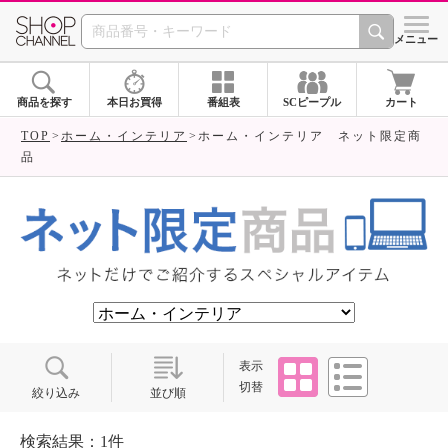
SHOP CHANNEL ショ
メニュー
商品を探す
本日お買得
番組表
SCピープル
カート
TOP
ホーム・インテリア
ホーム・インテリア ネット限定商
品
タイル
リスト
表示
切替
絞り込み
並び順
検索結果：1件