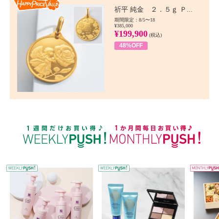
Happy Price value
祈平 純金 ２．５ｇ Ｐ...
期間限定：8/5〜18
¥385,000
¥199,900
(税込)
48%OFF
WEEKLY PUSH
W