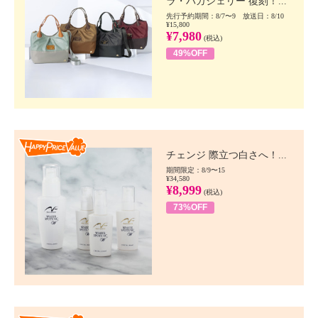
ラ・バガジェリー 復刻！...
先行予約期間：8/7〜9 放送日：8/10
¥15,800
¥7,980
(税込)
49%OFF
Happy Price value
チェンジ 際立つ白さへ！...
期間限定：8/9〜15
¥34,580
¥8,999
(税込)
73%OFF