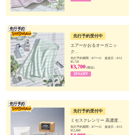
SSV先行
先行予約受付中
エアーかおるオーガニッ
ク...
先行予約期間：8/7〜11 放送日：8/12
¥5,720
¥3,700
(税込)
35%OFF
SSV先行
先行予約受付中
ミセスクレンリー 高濃度...
先行予約期間：8/7〜12 放送日：8/13
¥12,800