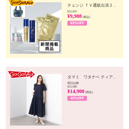
チェンジ ＴＶ通販出演２...
¥32,835
¥9,988
(税込)
69%OFF
GO!GO! VALUE
タマミ ワタナベ ティア...
明日以降
¥25,080
¥14,900
(税込)
40%OFF