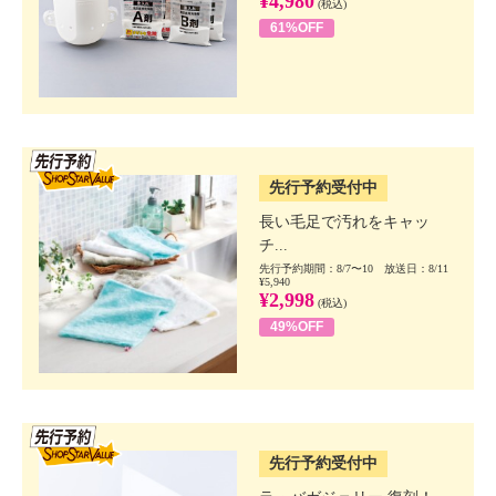
¥4,980
(税込)
61%OFF
SSV先行
先行予約受付中
長い毛足で汚れをキャッ
チ...
先行予約期間：8/7〜10 放送日：8/11
¥5,940
¥2,998
(税込)
49%OFF
SSV先行
先行予約受付中