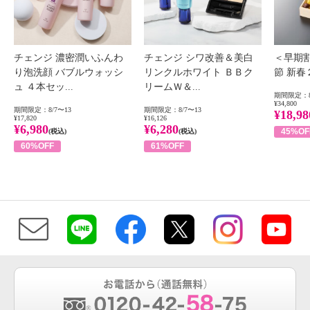
チェンジ 濃密潤いふんわ
チェンジ シワ改善＆美白
＜早期
り泡洗顔 バブルウォッシ
リンクルホワイト ＢＢク
節 新
ュ ４本セッ...
リームＷ＆...
期間限定：8
¥34,800
期間限定：8/7〜13
期間限定：8/7〜13
¥18,98
¥17,820
¥16,126
¥6,980
¥6,280
45%OF
(税込)
(税込)
60%OFF
61%OFF