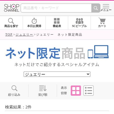
SHOP CHANNEL ショ
メニュー
商品を探す
本日お買得
番組表
SCピープル
カート
TOP
ジュエリー
ジュエリー ネット限定商品
タイル
リスト
表示
切替
絞り込み
並び順
検索結果：2件