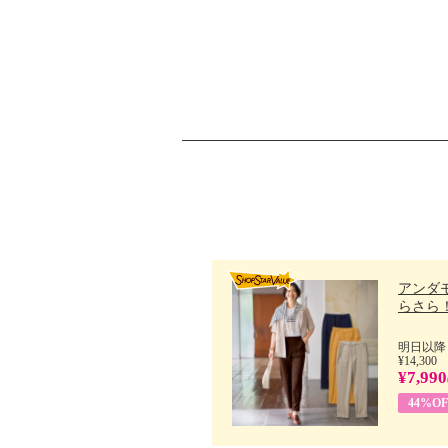
アンダ
らさら！.
明日以降
¥14,300
¥7,990
44%OF