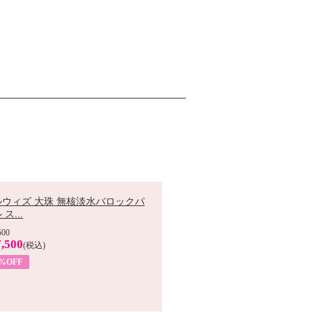
ルウィズ 大珠 無核淡水バロックパ
ス...
500
,500
(税込)
7%OFF