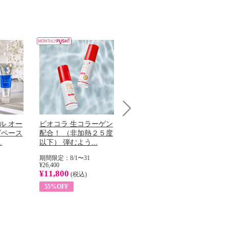
Next
ル オー
ビオコラ 生コラーゲン
オリタリア社 エキスト
チ
グペース
配合！ （非加熱２５度
ラバージン オリーブオ
わ
.
以下） 弾むよう...
イル （ノンフィ...
ッ
期間限定：8/1〜31
期間限定：8/1〜31
期
¥26,400
¥22,400
¥17
¥11,800
¥8,200
¥6
(税込)
(税込)
55%OFF
63%OFF