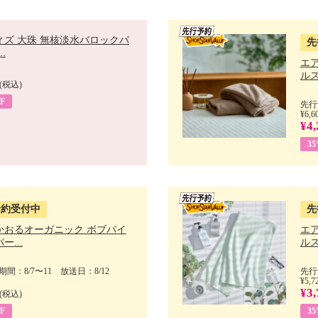
ィズ 大珠 無核淡水バロックパ
先
.
エ
ルス
(税込)
F
先行
¥6,6
¥4,
3
予約受付中
先
かおるオーガニック ボブパイ
エ
ー...
ルス
間：8/7〜11 放送日：8/12
先行
¥5,7
¥3,
(税込)
F
3