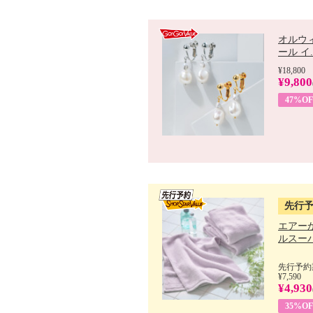
オルウ
ール イ..
¥18,800
¥9,800
47%OF
先行
エアー
ルスーパ
先行予約期
¥7,590
¥4,930
35%OF