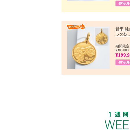
49%OF
祈平 純
ラの妖..
期間限定：
¥385,000
¥199,
48%OF