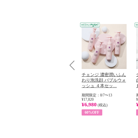
Prev
コラーゲン
オリタリア社 エキスト
チェンジ 濃密潤いふん
加熱２５度
ラバージン オリーブオ
わり泡洗顔 バブルウォ
...
イル （ノンフィ...
ッシュ ４本セッ...
31
期間限定：8/1〜31
期間限定：8/7〜13
¥22,400
¥17,820
¥
¥8,200
¥6,980
)
(税込)
(税込)
63%OFF
60%OFF