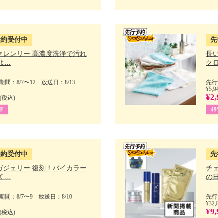
予約受付中
先
クレンリー 高濃度洗浄で汚れ
長
...
クロ
間：8/7〜12 放送日：8/13
先行
¥5,9
¥2,
(税込)
F
4
予約受付中
先
ガジェリー 復刻！バイカラー
チ
...
の日 
間：8/7〜9 放送日：8/10
先行
¥32,
¥9,
(税込)