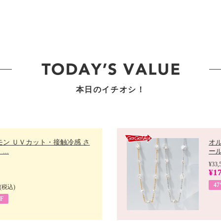
本日のイチオシ！
モン ＵＶカット・接触冷感 さ
オ
..
ール 
¥33,
¥17
4
(税込)
F