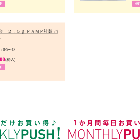
F
6
金 ２．５ｇ ＰＡＭＰ社製 バ
.
8/5〜18
900
(税込)
F