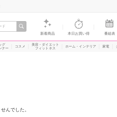
録
、瞬間を。通販・テレビショッピングのショップチャンネル
新着商品
本日お買い得
番組表
ッグ
美容・ダイエット
コスメ
ホーム・インテリア
家電
ンナー
フィットネス
ませんでした。