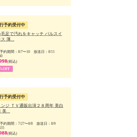
行予約受付中
い毛足で汚れをキャッチ パルスイ
ス 薄...
予約期間：8/7〜10 放送日：8/11
40
998
(税込)
9%OFF
行予約受付中
ェンジ ＴＶ通販出演２８周年 美白
美...
予約期間：7/27〜8/8 放送日：8/9
835
988
(税込)