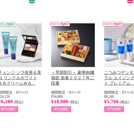
チェンジ シワ改善＆美
＜早期割引＞ 豪華絢爛
こつみつデンタ
白 リンクルホワイト
御節 新春２０２７年二
ラル エイジン
ＢＢクリームＷ＆...
段重
ト プレミアム ..
期間限定：8/7〜13
期間限定：8/1〜31
期間限定：8/1〜31
16,126
¥34,800
¥9,240
¥6,280
¥18,980
¥5,760
(税込)
(税込)
(税込)
61%OFF
45%OFF
37%OFF