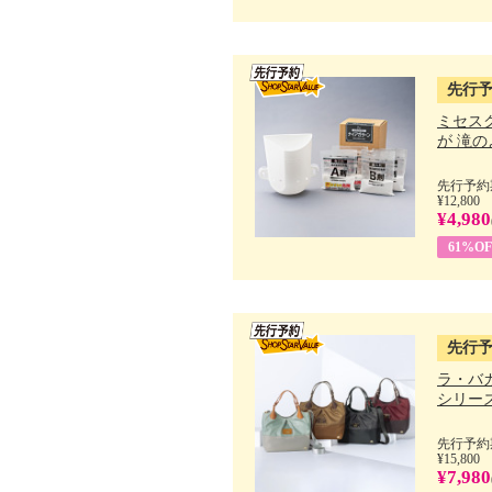
先行
ミセス
が 滝のよ
先行予約期
¥12,800
¥4,980
61%OF
先行
ラ・バ
シリーズ 
先行予約期
¥15,800
¥7,980