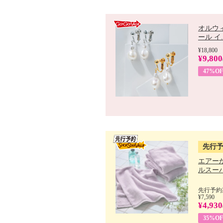
オルウ
ール イ..
¥18,800
¥9,800
47%OF
先行
エアー
ルスーパ
先行予約期
¥7,590
¥4,930
35%OF