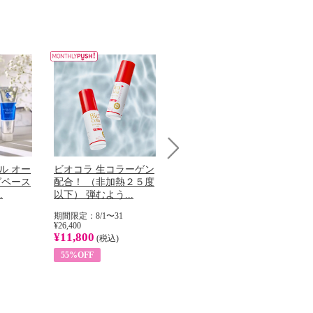
Next
ル オー
ビオコラ 生コラーゲン
オリタリア社 エキスト
チ
グペース
配合！ （非加熱２５度
ラバージン オリーブオ
わ
.
以下） 弾むよう...
イル （ノンフィ...
ッ
期間限定：8/1〜31
期間限定：8/1〜31
期
¥26,400
¥22,400
¥17
¥11,800
¥8,200
¥6
(税込)
(税込)
55%OFF
63%OFF