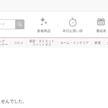
録
、瞬間を。通販・テレビショッピングのショップチャンネル
新着商品
本日お買い得
番組表
ッグ
美容・ダイエット
コスメ
ホーム・インテリア
家電
ンナー
フィットネス
ませんでした。