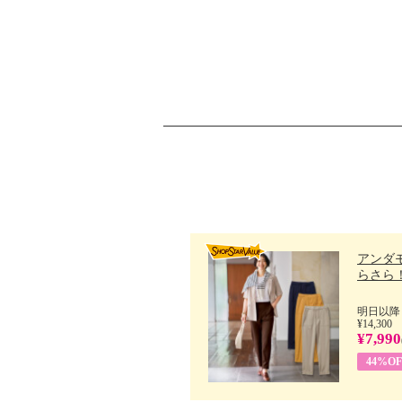
アンダ
らさら！.
明日以降
¥14,300
¥7,990
44%OF