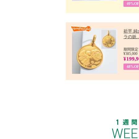
49%OF
祈平 純
ラの妖..
期間限定：
¥385,000
¥199,
48%OF