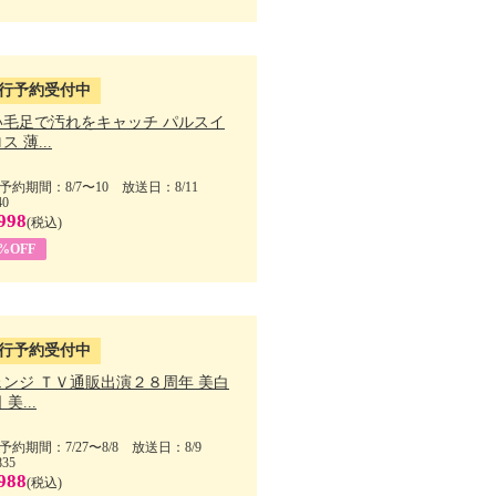
行予約受付中
い毛足で汚れをキャッチ パルスイ
ス 薄...
予約期間：8/7〜10 放送日：8/11
40
998
(税込)
9%OFF
行予約受付中
ェンジ ＴＶ通販出演２８周年 美白
美...
予約期間：7/27〜8/8 放送日：8/9
835
988
(税込)