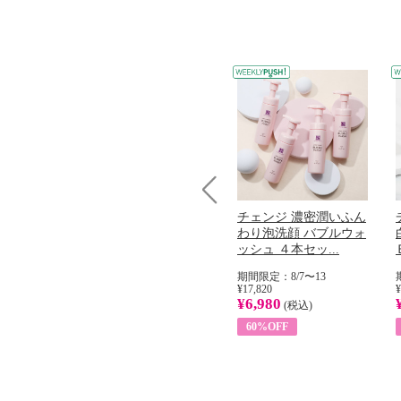
Prev
コラーゲン
オリタリア社 エキスト
チェンジ 濃密潤いふん
加熱２５度
ラバージン オリーブオ
わり泡洗顔 バブルウォ
...
イル （ノンフィ...
ッシュ ４本セッ...
31
期間限定：8/1〜31
期間限定：8/7〜13
¥22,400
¥17,820
¥
¥8,200
¥6,980
)
(税込)
(税込)
63%OFF
60%OFF