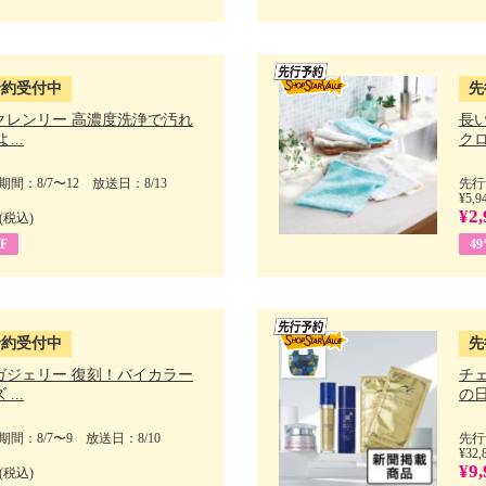
予約受付中
先
クレンリー 高濃度洗浄で汚れ
長
...
クロ
間：8/7〜12 放送日：8/13
先行
¥5,9
¥2,
(税込)
F
4
予約受付中
先
ガジェリー 復刻！バイカラー
チ
...
の日 
間：8/7〜9 放送日：8/10
先行
¥32,
¥9,
(税込)