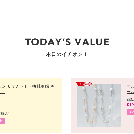
本日のイチオシ！
モン ＵＶカット・接触冷感 さ
オ
..
ール 
¥33,
¥17
4
(税込)
F