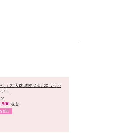
ルウィズ 大珠 無核淡水バロックパ
ス...
500
,500
(税込)
7%OFF