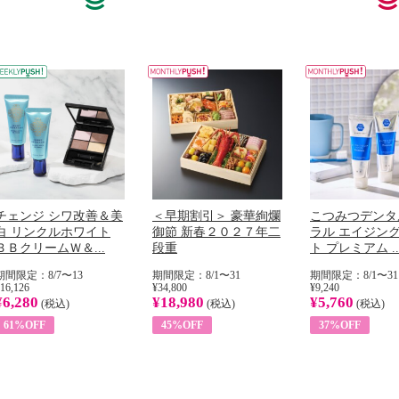
チェンジ シワ改善＆美
＜早期割引＞ 豪華絢爛
こつみつデンタ
白 リンクルホワイト
御節 新春２０２７年二
ラル エイジン
ＢＢクリームＷ＆...
段重
ト プレミアム ..
期間限定：8/7〜13
期間限定：8/1〜31
期間限定：8/1〜31
16,126
¥34,800
¥9,240
¥6,280
¥18,980
¥5,760
(税込)
(税込)
(税込)
61%OFF
45%OFF
37%OFF