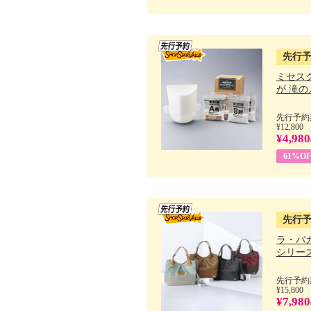
先行
ミセス
が 滝のよ
先行予約期
¥12,800
¥4,980
61%OF
先行
ラ・バ
シリーズ 
先行予約期
¥15,800
¥7,980