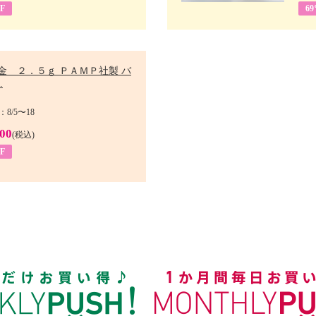
F
6
金 ２．５ｇ ＰＡＭＰ社製 バ
.
8/5〜18
900
(税込)
F