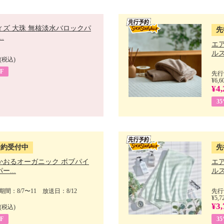
ィズ 大珠 無核淡水バロックパ
先
.
エ
ルス
(税込)
F
先行
¥6,6
¥4,
3
予約受付中
先
かおるオーガニック ボブパイ
エ
ー...
ルス
間：8/7〜11 放送日：8/12
先行
¥5,7
¥3,
(税込)
F
3