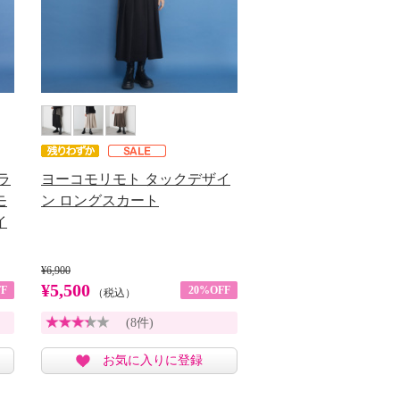
ラ
ヨーコモリモト タックデザイ
モ
ン ロングスカート
イ
¥6,900
¥5,500
F
20%OFF
（税込）
(8件)
お気に入りに登録