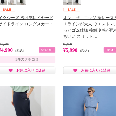
イクシーズ 透け感レイヤード
オン ザ エッジ 裾レース
サイドライン ロングスカート
Ｉラインが大人 ウエストマ
っとゴム仕様 接触冷感が気
ちいい スリット…
10,780
¥9,900
¥4,990
¥5,990
53%OFF
39%OF
（税込）
（税込）
1件のクチコミ
お気に入りに登録
お気に入りに登録