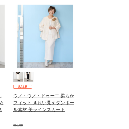
し
ウノ・ウノ・ドゥーエ 柔らか
め
フィット きれい見えダンボー
ス
ル素材 美ラインスカート
¥6,900