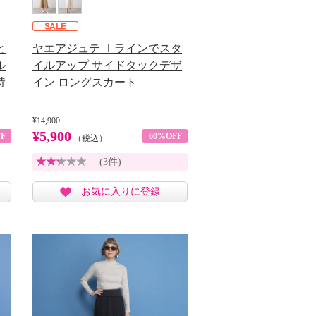
と
ヤエアジュテ Ｉラインでスタ
ル
イルアップ サイドタックデザ
持
イン ロングスカート
¥14,900
¥5,900
F
60%OFF
（税込）
(3件)
お気に入りに登録