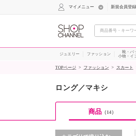
マイメニュー
新規会員登
心おどる
靴・バ
ジュエリー
ファッション
小物・イ
SALE
>
>
TOPページ
ファッション
スカート
ロング／マキシ
商品
（14）