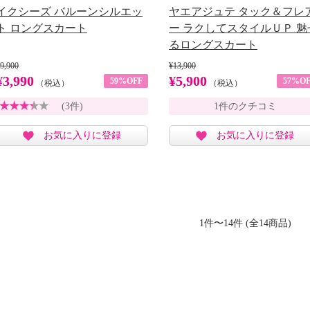
イクシーズ バルーンシルエッ
ヤエアジュテ タック＆フレ
ト ロングスカート
ー ラクしてスタイルＵＰ 魅
るロングスカート
9,900
¥13,900
¥3,990
¥5,900
59%OFF
57%OF
（税込）
（税込）
(3件)
1件のクチコミ
お気に入りに登録
お気に入りに登録
1件〜14件 (全14商品)