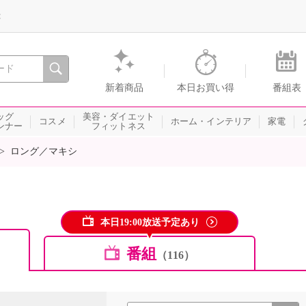
録
、瞬間を。通販・テレビショッピングのショップチャンネル
新着商品
本日お買い得
番組表
ッグ
美容・ダイエット
コスメ
ホーム・インテリア
家電
ンナー
フィットネス
>
ロング／マキシ
本日19:00放送予定あり
番組
（116）