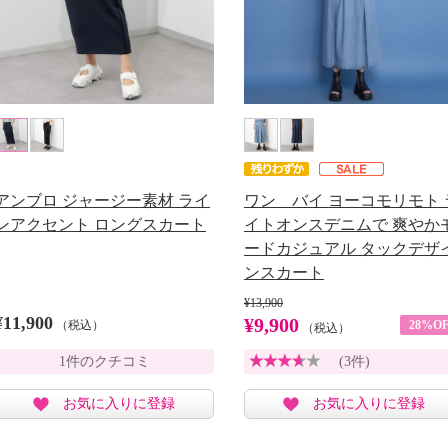
アンブロ ジャージー素材 ライ
ワン バイ ヨーコモリモト 
ンアクセント ロングスカート
イトオンスデニムで 爽やか
ードカジュアル タックデザ
ンスカート
¥13,900
¥11,900
¥9,900
（税込）
28%OF
（税込）
1件のクチコミ
(3件)
お気に入りに登録
お気に入りに登録