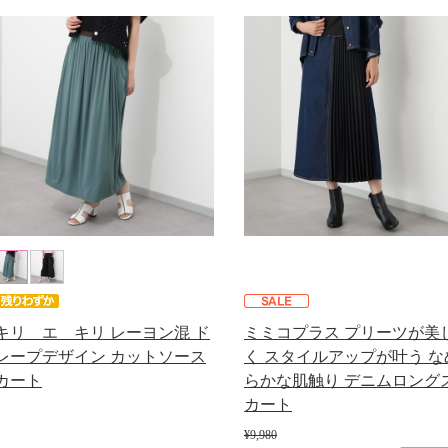
キリ エ キリ レーヨン混 ド
ミミコプラス プリーツが美
レープデザイン カットソース
く スタイルアップが叶う な
カート
らかな肌触り デニムロング
カート
¥9,980