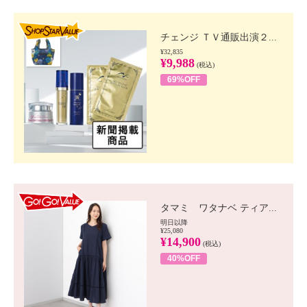
SHOP STAR VALUE
チェンジ ＴＶ通販出演２...
¥32,835
¥9,988
(税込)
69%OFF
GO!GO! VALUE
タマミ ワタナベ ティア...
明日以降
¥25,080
¥14,900
(税込)
40%OFF