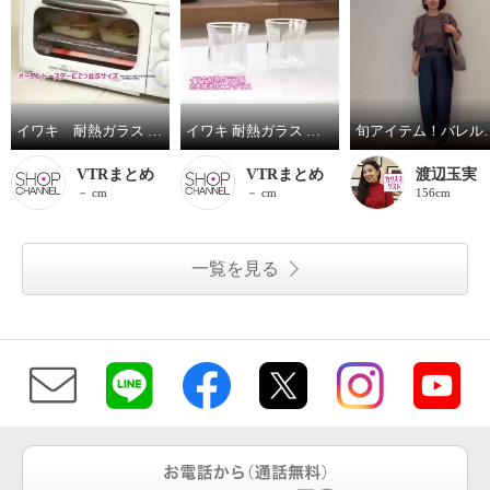
イワキ 耐熱ガラス フタ付き オーブントースター皿 ハーフ ３点セット
イワキ 耐熱ガラス ２重構造グラス エアグラス２個セット
旬アイテム
VTRまとめ
VTRまとめ
渡辺玉実
－ cm
－ cm
156cm
一覧を見る