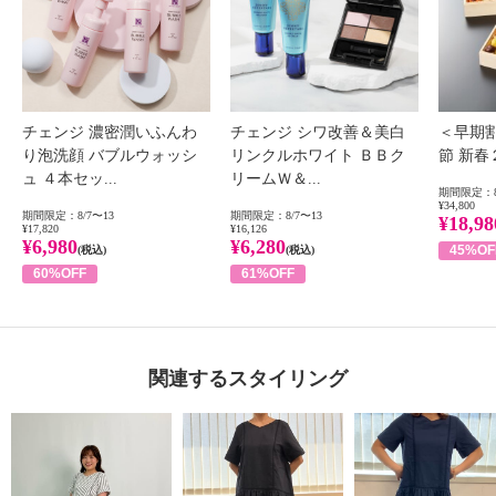
チェンジ 濃密潤いふんわ
チェンジ シワ改善＆美白
＜早期
り泡洗顔 バブルウォッシ
リンクルホワイト ＢＢク
節 新
ュ ４本セッ...
リームＷ＆...
期間限定：8
¥34,800
期間限定：8/7〜13
期間限定：8/7〜13
¥18,98
¥17,820
¥16,126
¥6,980
¥6,280
45%OF
(税込)
(税込)
60%OFF
61%OFF
関連するスタイリング