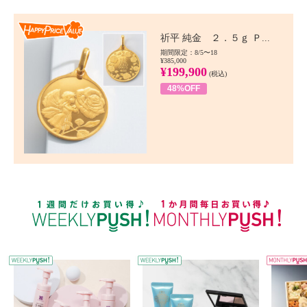
Happy Price value
祈平 純金 ２．５ｇ Ｐ...
期間限定：8/5〜18
¥385,000
¥199,900
(税込)
48%OFF
WEEKLY PUSH
W