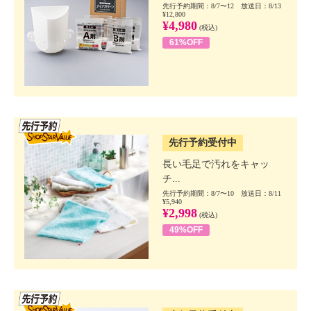
先行予約期間：8/7〜12 放送日：8/13
¥12,800
¥4,980
(税込)
61%OFF
SSV先行
先行予約受付中
長い毛足で汚れをキャッ
チ...
先行予約期間：8/7〜10 放送日：8/11
¥5,940
¥2,998
(税込)
49%OFF
SSV先行