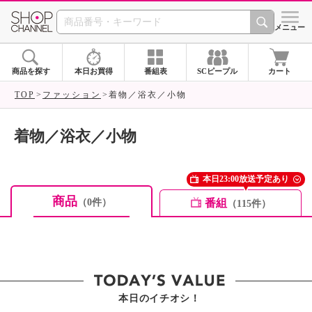
SHOP CHANNEL ショ
メニュー
商品を探す
本日お買得
番組表
SCピープル
カート
TOP
ファッション
着物／浴衣／小物
着物／浴衣／小物
本日23:00放送予定あり
商品
番組
（0件）
（115件）
本日のイチオシ！