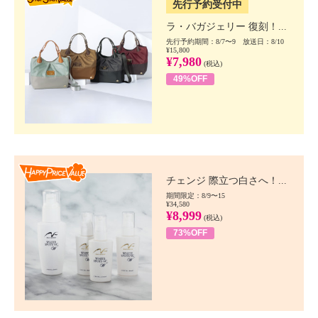
先行予約受付中
ラ・バガジェリー 復刻！...
先行予約期間：8/7〜9 放送日：8/10
¥15,800
¥7,980
(税込)
49%OFF
Happy Price value
チェンジ 際立つ白さへ！...
期間限定：8/9〜15
¥34,580
¥8,999
(税込)
73%OFF