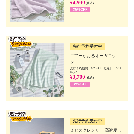
¥4,930
(税込)
35%OFF
SSV先行
先行予約受付中
エアーかおるオーガニッ
ク...
先行予約期間：8/7〜11 放送日：8/12
¥5,720
¥3,700
(税込)
35%OFF
SSV先行
先行予約受付中
ミセスクレンリー 高濃度...