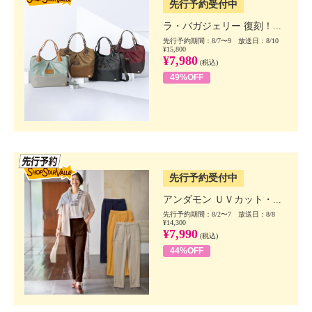
先行予約受付中
ラ・バガジェリー 復刻！...
先行予約期間：8/7〜9 放送日：8/10
¥15,800
¥7,980
(税込)
49%OFF
SSV先行
先行予約受付中
アンダモン ＵＶカット・...
先行予約期間：8/2〜7 放送日：8/8
¥14,300
¥7,990
(税込)
44%OFF