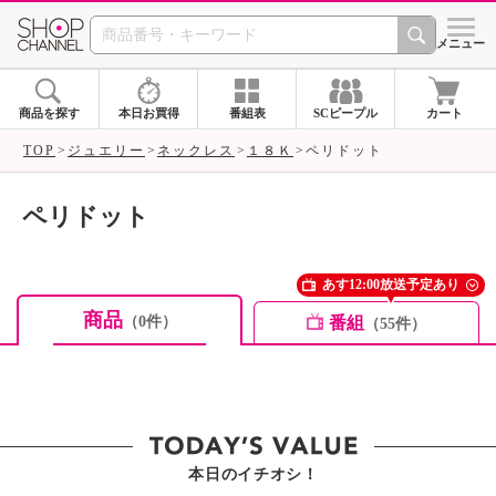
SHOP CHANNEL ショ
メニュー
商品を探す
本日お買得
番組表
SCピープル
カート
TOP
ジュエリー
ネックレス
１８Ｋ
ペリドット
ペリドット
あす12:00放送予定あり
商品
番組
（0件）
（55件）
本日のイチオシ！