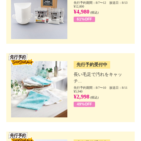
先行予約期間：8/7〜12 放送日：8/13
¥12,800
¥4,980
(税込)
61%OFF
SSV先行
先行予約受付中
長い毛足で汚れをキャッ
チ...
先行予約期間：8/7〜10 放送日：8/11
¥5,940
¥2,998
(税込)
49%OFF
SSV先行