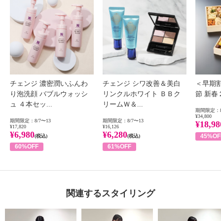
チェンジ 濃密潤いふんわ
チェンジ シワ改善＆美白
＜早期
り泡洗顔 バブルウォッシ
リンクルホワイト ＢＢク
節 新
ュ ４本セッ...
リームＷ＆...
期間限定：8
¥34,800
期間限定：8/7〜13
期間限定：8/7〜13
¥18,98
¥17,820
¥16,126
¥6,980
¥6,280
45%OF
(税込)
(税込)
60%OFF
61%OFF
関連するスタイリング