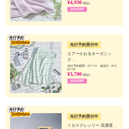
¥4,930
(税込)
35%OFF
SSV先行
先行予約受付中
エアーかおるオーガニッ
ク...
先行予約期間：8/7〜11 放送日：8/12
¥5,720
¥3,700
(税込)
35%OFF
SSV先行
先行予約受付中
ミセスクレンリー 高濃度...