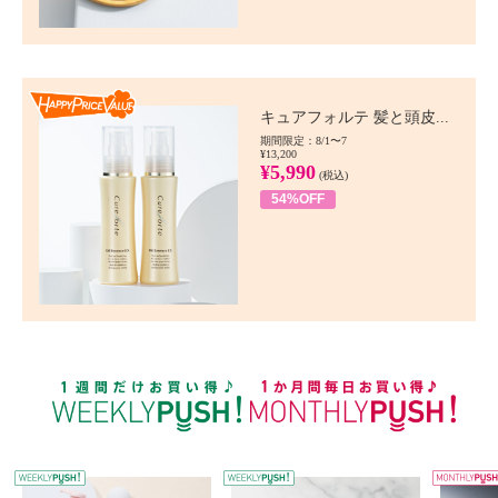
Happy Price value
キュアフォルテ 髪と頭皮...
期間限定：8/1〜7
¥13,200
¥5,990
(税込)
54%OFF
WEEKLY PUSH
W