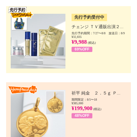
SSV先行
先行予約受付中
チェンジ ＴＶ通販出演２...
先行予約期間：7/27〜8/8 放送日：8/9
¥32,835
¥9,988
(税込)
69%OFF
Happy Price value
祈平 純金 ２．５ｇ Ｐ...
期間限定：8/5〜18
¥385,000
¥199,900
(税込)
48%OFF