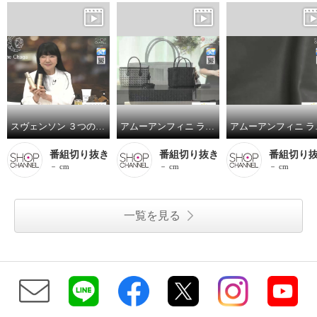
スヴェンソン ３つの有効成分配合 育毛、薄毛、脱毛の予防！ ザ・チャーガ薬用育毛剤 ２本スペシャルセット
アムーアンフィニ ラムスキンメッシュ ２ウェイトートバッグ
アムーアンフ
番組切り抜き
番組切り抜き
番組切り
－ cm
－ cm
－ cm
一覧を見る