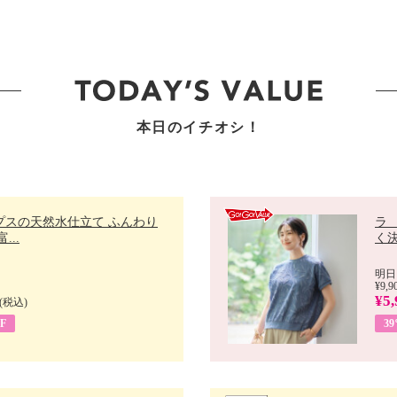
本日のイチオシ！
プスの天然水仕立て ふんわり
ラ
...
く決
明日
¥9,9
¥5,
(税込)
F
3