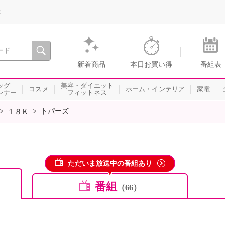
録
、瞬間を。通販・テレビショッピングのショップチャンネル
新着商品
本日お買い得
番組表
ッグ
美容・ダイエット
コスメ
ホーム・インテリア
家電
ンナー
フィットネス
>
>
トパーズ
１８Ｋ
ただいま放送中の番組あり
番組
（66）