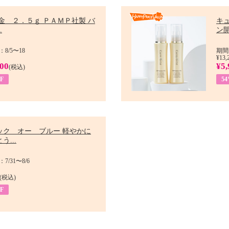
金 ２．５ｇ ＰＡＭＰ社製 バ
キ
.
ン開
8/5〜18
期間
¥13,
900
¥5,
(税込)
F
5
ック オー ブルー 軽やかに
う...
/31〜8/6
(税込)
F