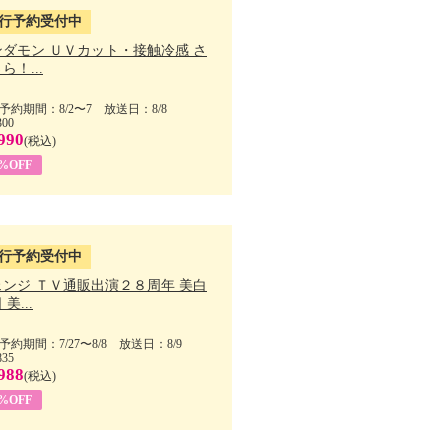
行予約受付中
ンダモン ＵＶカット・接触冷感 さ
ら！...
予約期間：8/2〜7 放送日：8/8
300
990
(税込)
4%OFF
行予約受付中
ェンジ ＴＶ通販出演２８周年 美白
美...
予約期間：7/27〜8/8 放送日：8/9
835
988
(税込)
9%OFF