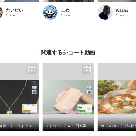
だいだい
こめ
KITA2
152cm
183cm
152cm
関連するショート動画
祈平 純金 ２．５ｇ ＰＡＭＰ社製 バラの妖精 リバーシブルコイン ペンダントトップ
エトワール８４１ 日本製 鹿の子調丸編み ベーシックショーツ ５枚セット ＜Ｍ・Ｌ＞