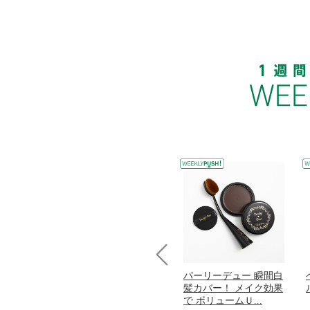
Prev
コラーゲン
オリタリア社 エキスト
パーリーデュー 瞬間白
加熱２５度
ラバージン オリーブオ
髪カバー！ メイク効果
...
イル （ノンフィ...
で ボリュームＵ...