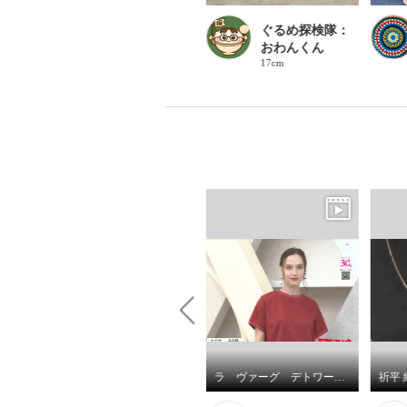
家電女子M
ぐるめ探検隊：
159cm
おわんくん
17cm
＜静岡＞ 静岡県産生しらすの 生姜くぎ煮
ディーラリエ カラーズ プラチナ９５０ タンザナイト＆ ダイヤモンド ディーエラスティック リング／ペンダントトップ
ラ ヴァーグ デトワール さりげなく決まる デイリーにもお出かけにも カットジャガード 上品プルオーバー