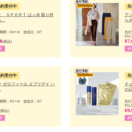
予約受付中
先
Ｅ ＳＰＯＲＴ はっ水 取り外
ア
..
らさ
間：8/4〜6 放送日：8/7
先行
¥14,
0
¥7,
(税込)
F
4
予約受付中
先
 ゼロフィール エブリデイ ハ
チ
.
の日 
間：8/1〜6 放送日：8/7
先行
¥32,
¥9,
(税込)
F
6