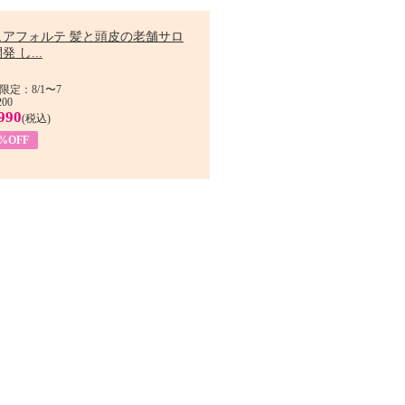
ュアフォルテ 髪と頭皮の老舗サロ
発 し...
限定：8/1〜7
200
990
(税込)
4%OFF