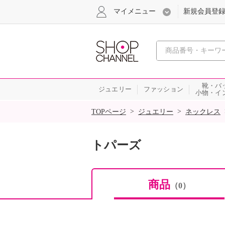
マイメニュー
新規会員登
心おどる
靴・バ
ジュエリー
ファッション
小物・イ
SALE
>
>
TOPページ
ジュエリー
ネックレス
トパーズ
商品
（0）