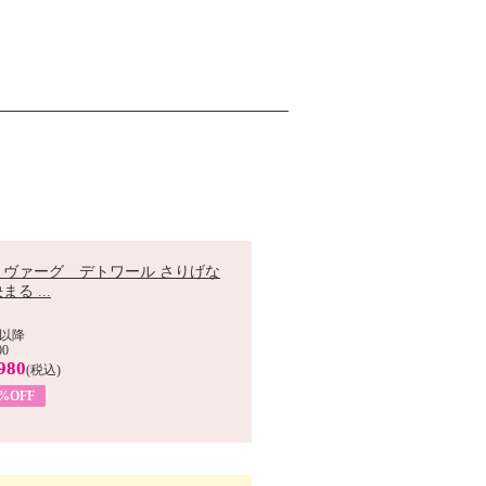
 ヴァーグ デトワール さりげな
まる ...
以降
00
980
(税込)
9%OFF