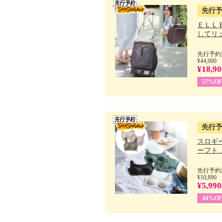
先行
ＥＬＬ
してリュ.
先行予約期
¥44,000
¥18,90
57%OF
先行
スロギー
ーフト..
先行予約期
¥10,890
¥5,990
44%OF