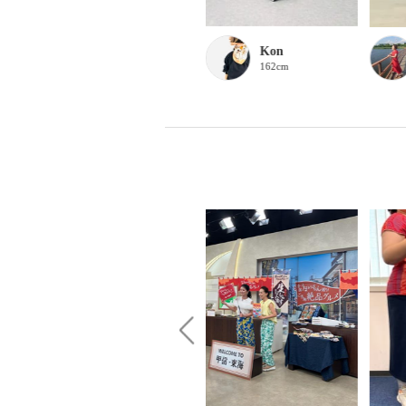
Kon
Kon
162cm
162cm