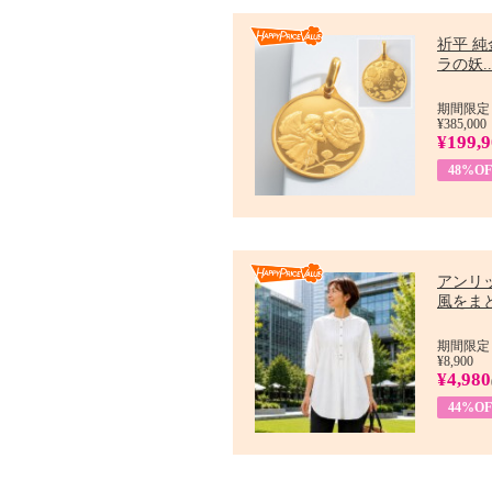
祈平 純
ラの妖..
期間限定：
¥385,000
¥199,
48%OF
アンリ
風をまと
期間限定：7
¥8,900
¥4,980
44%OF