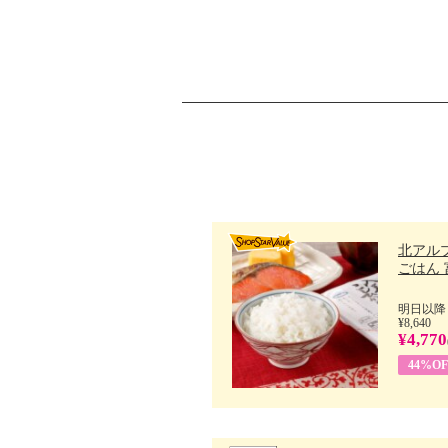
北アル
ごはん 富
明日以降
¥8,640
¥4,770
44%OF