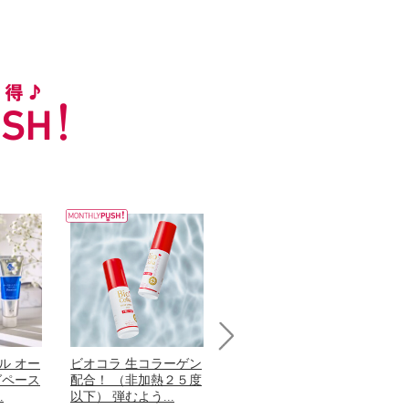
Next
ル オー
ビオコラ 生コラーゲン
オリタリア社 エキスト
パ
グペース
配合！ （非加熱２５度
ラバージン オリーブオ
髪
.
以下） 弾むよう...
イル （ノンフィ...
で