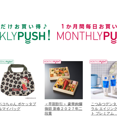
ペコちゃん ポケッタブ
＜早期割引＞ 豪華絢爛
こつみつデンタ
ルマイバッグ
御節 新春２０２７年二
ラル エイジン
段重
ト プレミアム ..