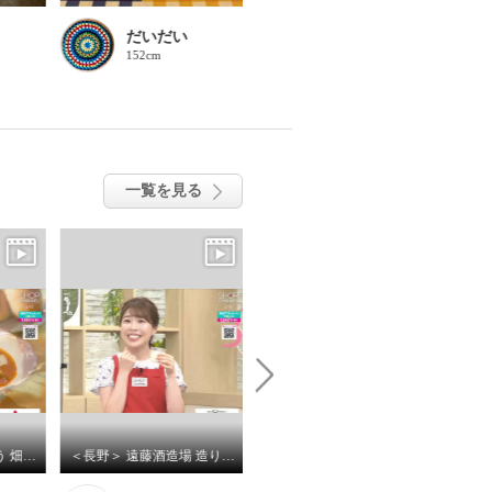
だいだい
ayane
152cm
161cm
一覧を見る
カゴメ ゆっくり味わう 畑のごほうび １３のおいしさが いっぱい詰まった 具だくさんスープ
＜長野＞ 遠藤酒造場 造り酒屋のあま酒
水なしで 洗車もコーティングも これ一本！ 簡単・時短の オールインワン洗車剤 ブリリアントクリーン