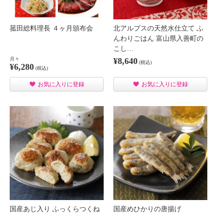
菰田総料理長 ４ヶ月頒布会
北アルプスの天然水仕立て ふ
んわりごはん 富山県入善町の
こし…
月々
¥8,640
(税込)
¥6,280
(税込)
お気に入りに登録
お気に入りに登録
国産あじ入り ふっくらつくね
国産めひかりの唐揚げ