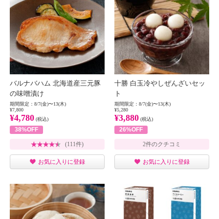
バルナバハム 北海道産三元豚
十勝 白玉冷やしぜんざいセッ
の味噌漬け
ト
期間限定：8/7(金)〜13(木)
期間限定：8/7(金)〜13(木)
¥7,800
¥5,280
¥4,780
¥3,880
(税込)
(税込)
38%OFF
26%OFF
(111件)
2件のクチコミ
お気に入りに登録
お気に入りに登録