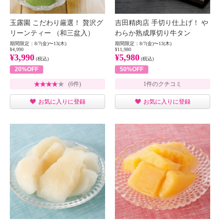
玉露園 こだわり厳選！ 贅沢グ
吉田精肉店 手切り仕上げ！ や
リーンティー （和三盆入）
わらか熟成厚切り牛タン
期間限定：8/7(金)〜13(木)
期間限定：8/7(金)〜13(木)
¥4,990
¥11,980
¥3,990
¥5,980
(税込)
(税込)
20%OFF
50%OFF
(6件)
1件のクチコミ
お気に入りに登録
お気に入りに登録