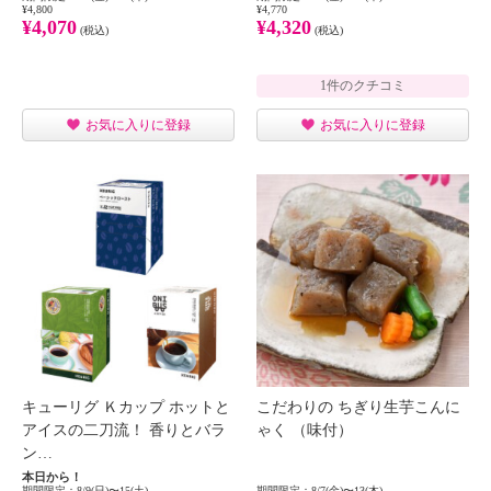
¥4,800
¥4,770
¥4,070
¥4,320
(税込)
(税込)
1件のクチコミ
お気に入りに登録
お気に入りに登録
キューリグ Ｋカップ ホットと
こだわりの ちぎり生芋こんに
アイスの二刀流！ 香りとバラ
ゃく （味付）
ン…
本日から！
期間限定：8/9(日)〜15(土)
期間限定：8/7(金)〜13(木)