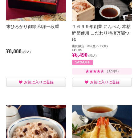
末ひろがり御節 和洋一段重
１６９９年創業 にんべん 本枯
鰹節使用 こだわり特撰万能つ
ゆ
期間限定：8/7(金)〜13(木)
¥8,888
¥14,400
(税込)
¥6,490
(税込)
54%OFF
(329件)
お気に入りに登録
お気に入りに登録