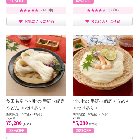
37%OFF
42%OFF
(141件)
(30件)
お気に入りに登録
お気に入りに登録
秋田名産 “小川”の 手延べ稲庭
“小川”の 手延べ稲庭そうめん
うどん ＜わけあり＞
＜わけあり＞
期間限定：8/7(金)〜13(木)
期間限定：8/7(金)〜13(木)
¥7,400
¥7,400
¥5,280
¥5,280
(税込)
(税込)
28%OFF
28%OFF