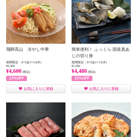
飛騨高山 冷やし中華
簡単便利！ ふっくら 国産真あ
じの切り身
期間限定：8/7(金)〜13(木)
期間限定：8/7(金)〜13(木)
¥6,000
¥5,680
¥4,600
¥4,480
(税込)
(税込)
23%OFF
21%OFF
お気に入りに登録
お気に入りに登録