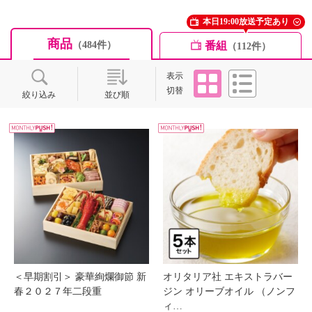
本日19:00放送予定あり
商品
番組
（484件）
（112件）
タイル
リスト
表示
切替
絞り込み
並び順
＜早期割引＞ 豪華絢爛御節 新
オリタリア社 エキストラバー
春２０２７年二段重
ジン オリーブオイル （ノンフ
ィ…