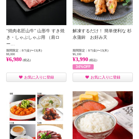
“焼肉名匠山牛” 山形牛 すき焼
解凍するだけ！ 簡単便利な 杉
き・しゃぶしゃぶ用 （肩ロ
永蒲鉾 お好み天
ー…
期間限定：8/7(金)〜13(木)
期間限定：8/7(金)〜13(木)
¥8,000
¥6,100
¥6,980
¥3,990
(税込)
(税込)
34%OFF
お気に入りに登録
お気に入りに登録