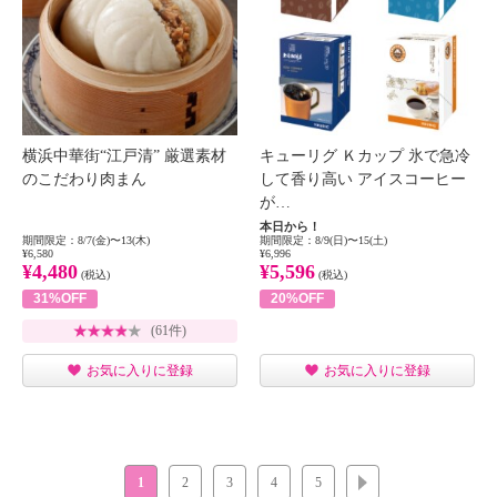
横浜中華街“江戸清” 厳選素材
キューリグ Ｋカップ 氷で急冷
のこだわり肉まん
して香り高い アイスコーヒー
が…
本日から！
期間限定：8/7(金)〜13(木)
期間限定：8/9(日)〜15(土)
¥6,580
¥6,996
¥4,480
¥5,596
(税込)
(税込)
31%OFF
20%OFF
(61件)
お気に入りに登録
お気に入りに登録
1
2
3
4
5
次へ