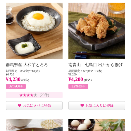
群馬県産 大和芋とろろ
南青山 七鳥目 出汁から揚げ
期間限定：8/7(金)〜13(木)
期間限定：8/7(金)〜13(木)
¥6,720
¥6,200
¥4,230
¥4,200
(税込)
(税込)
37%OFF
32%OFF
(20件)
お気に入りに登録
お気に入りに登録