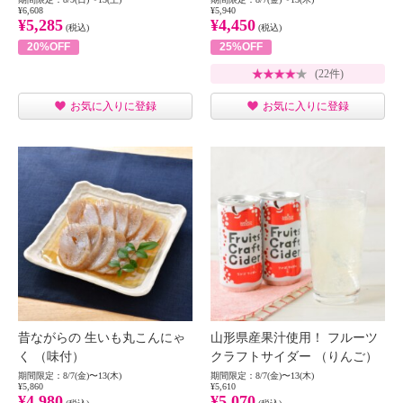
¥6,608
¥5,940
¥5,285
¥4,450
(税込)
(税込)
20%OFF
25%OFF
(22件)
お気に入りに登録
お気に入りに登録
昔ながらの 生いも丸こんにゃ
山形県産果汁使用！ フルーツ
く （味付）
クラフトサイダー （りんご）
期間限定：8/7(金)〜13(木)
期間限定：8/7(金)〜13(木)
¥5,860
¥5,610
¥4,980
¥5,070