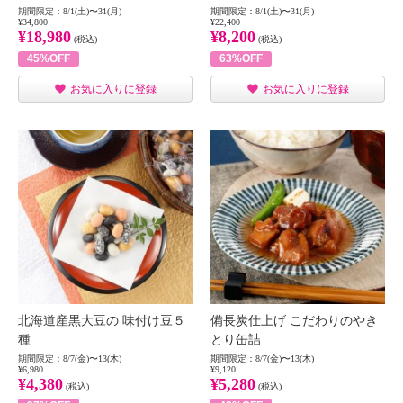
期間限定：8/1(土)〜31(月)
期間限定：8/1(土)〜31(月)
¥34,800
¥22,400
¥18,980
¥8,200
(税込)
(税込)
45%OFF
63%OFF
お気に入りに登録
お気に入りに登録
北海道産黒大豆の 味付け豆５
備長炭仕上げ こだわりのやき
種
とり缶詰
期間限定：8/7(金)〜13(木)
期間限定：8/7(金)〜13(木)
¥6,980
¥9,120
¥4,380
¥5,280
(税込)
(税込)