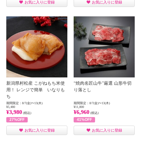
お気に入りに登録
お気に入りに登録
新潟県村松産 こがねもち米使
“焼肉名匠山牛”厳選 山形牛切
用！ レンジで簡単 いなりも
り落とし
ち
期間限定：8/7(金)〜13(木)
期間限定：8/7(金)〜13(木)
¥5,480
¥11,800
¥3,980
¥6,960
(税込)
(税込)
27%OFF
41%OFF
お気に入りに登録
お気に入りに登録