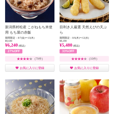
新潟県村松産 こがねもち米使
目利き人厳選 天然えびの天ぷ
用 もち屋の赤飯
ら
期間限定：8/7(金)〜13(木)
期間限定：8/6(木)〜12(水)
¥8,640
¥8,200
¥6,240
¥5,480
(税込)
(税込)
27%OFF
33%OFF
(79件)
(10件)
お気に入りに登録
お気に入りに登録