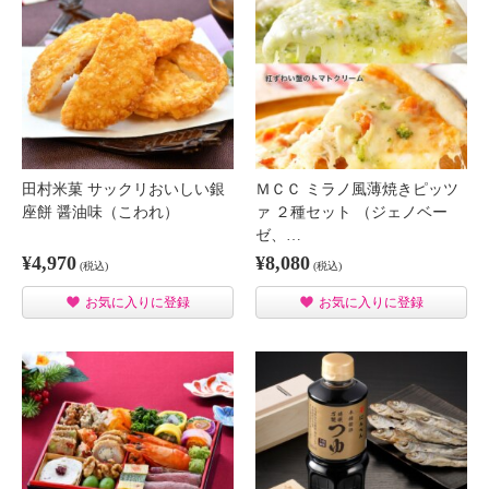
田村米菓 サックリおいしい銀
ＭＣＣ ミラノ風薄焼きピッツ
座餅 醤油味（こわれ）
ァ ２種セット （ジェノベー
ゼ、…
¥4,970
¥8,080
(税込)
(税込)
お気に入りに登録
お気に入りに登録