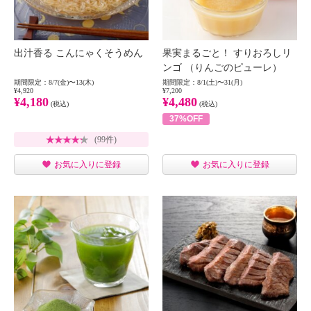
出汁香る こんにゃくそうめん
果実まるごと！ すりおろしリ
ンゴ （りんごのピューレ）
期間限定：8/7(金)〜13(木)
期間限定：8/1(土)〜31(月)
¥4,920
¥7,200
¥4,180
¥4,480
(税込)
(税込)
37%OFF
(99件)
お気に入りに登録
お気に入りに登録