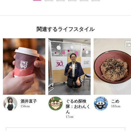
関連するライフスタイル
酒井直子
ぐるめ探検
こめ
156cm
隊：おわんく
183cm
ん
17cm