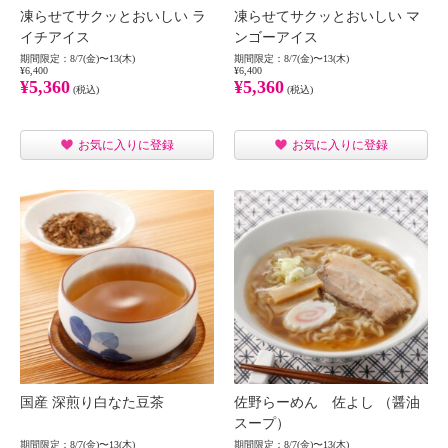
凍らせてサクッとおいしい ラ
凍らせてサクッとおいしい マ
イチアイス
ンゴーアイス
期間限定：8/7(金)〜13(木)
期間限定：8/7(金)〜13(木)
¥6,400
¥6,400
¥5,360
¥5,360
(税込)
(税込)
お気に入りに登録
お気に入りに登録
国産 深煎り白なた豆茶
佐野らーめん 佐よし （醤油
スープ）
期間限定：8/7(金)〜13(木)
期間限定：8/7(金)〜13(木)