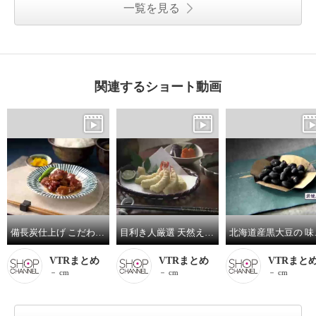
一覧を見る
関連するショート動画
備長炭仕上げ こだわりのやきとり缶詰
目利き人厳選 天然えびの天ぷら
北海道
VTRまとめ
VTRまとめ
VTRまと
－ cm
－ cm
－ cm