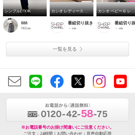
シンプルLOOK
カシオ レディース 電波ソーラー腕時計 “ウェーブセプター” ＜本革バンド＞ ＬＷＡ−Ｍ１４５Ｌ
カシオ ベビーＧ レディース 電波ソーラー腕時計 ＢＧＡ－１１００
888
番組切り抜き
番組切り
162cm
－ cm
－ cm
一覧を見る
※お電話番号のお掛け間違いにご注意ください。
ご注文：24時間｜お問い合わせ：音声自動応答