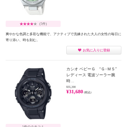
(5件)
爽やかな色調と多彩な機能で、アクティブで洗練された大人の女性の毎日に
寄り添い、時を刻む。
お気に入りに登録
カシオ ベビーＧ “Ｇ−ＭＳ”
レディース 電波ソーラー腕
時…
¥35,200
¥31,680
(税込)
1件のクチコミ