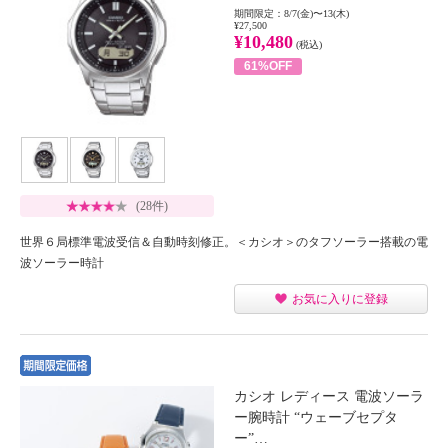
期間限定：8/7(金)〜13(木)
¥27,500
¥10,480
(税込)
61%OFF
(28件)
世界６局標準電波受信＆自動時刻修正。＜カシオ＞のタフソーラー搭載の電
波ソーラー時計
お気に入りに登録
カシオ レディース 電波ソーラ
ー腕時計 “ウェーブセプタ
ー”…