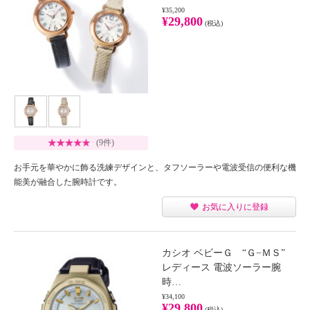
¥35,200
¥29,800
(税込)
(9件)
お手元を華やかに飾る洗練デザインと、タフソーラーや電波受信の便利な機
能美が融合した腕時計です。
お気に入りに登録
カシオ ベビーＧ “Ｇ−ＭＳ”
レディース 電波ソーラー腕
時…
¥34,100
¥29,800
(税込)