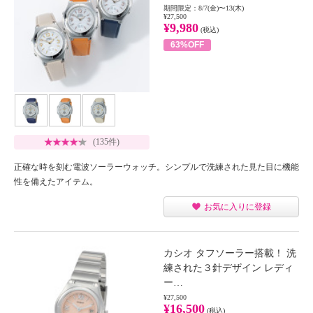
期間限定：8/7(金)〜13(木)
¥27,500
¥9,980
(税込)
63%OFF
(135件)
正確な時を刻む電波ソーラーウォッチ。シンプルで洗練された見た目に機能
性を備えたアイテム。
お気に入りに登録
カシオ タフソーラー搭載！ 洗
練された３針デザイン レディ
ー…
¥27,500
¥16,500
(税込)