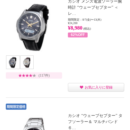
カシオ メンズ電波ソーラー腕
時計 “ウェーブセプター” ＜
レ…
期間限定：8/7(金)〜13(木)
¥24,200
¥8,980
(税込)
62%OFF
(117件)
お気に入りに登録
カシオ “ウェーブセプター” タ
フソーラー＆ マルチバンド
６…