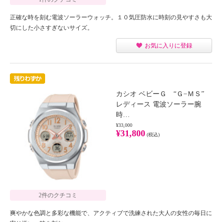
正確な時を刻む電波ソーラーウォッチ。１０気圧防水に時刻の見やすさも大
切にした小さすぎないサイズ。
お気に入りに登録
カシオ ベビーＧ “Ｇ−ＭＳ”
レディース 電波ソーラー腕
時…
¥33,000
¥31,800
(税込)
2件のクチコミ
爽やかな色調と多彩な機能で、アクティブで洗練された大人の女性の毎日に