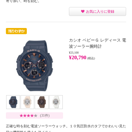
寄り添い、時を刻む。
お気に入りに登録
カシオ ベビーＧ レディース 電
波ソーラー腕時計
¥23,100
¥20,790
(税込)
(31件)
正確な時を刻む電波ソーラーウォッチ。１０気圧防水のタフでかわいい見た