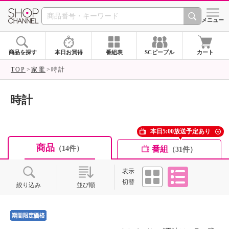
SHOP CHANNEL ショ
メニュー
商品を探す
本日お買得
番組表
SCピープル
カート
TOP
家電
時計
時計
本日5:00放送予定あり
商品
番組
（14件）
（31件）
タイル
リスト
表示
切替
絞り込み
並び順