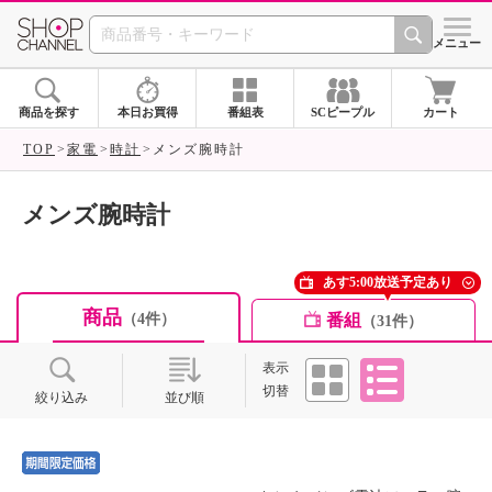
SHOP CHANNEL ショ
メニュー
商品を探す
本日お買得
番組表
SCピープル
カート
TOP
家電
時計
メンズ腕時計
メンズ腕時計
あす5:00放送予定あり
商品
番組
（4件）
（31件）
タイル
リスト
表示
切替
絞り込み
並び順