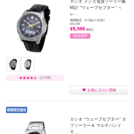
カシオ メンズ電波ソーラー腕
時計 “ウェーブセプター” ＜
レ…
期間限定：8/7(金)〜13(木)
¥24,200
¥8,980
(税込)
62%OFF
(117件)
お気に入りに登録
カシオ “ウェーブセプター” タ
フソーラー＆ マルチバンド
６…