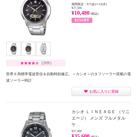
期間限定：8/7(金)〜13(木)
¥27,500
¥10,480
(税込)
61%OFF
(28件)
世界６局標準電波受信＆自動時刻修正。＜カシオ＞のタフソーラー搭載の電
波ソーラー時計
お気に入りに登録
カシオ ＬＩＮＥＡＧＥ （リニ
エージ） メンズ フルメタル
ケ…
¥37,400
¥35,600
(税込)