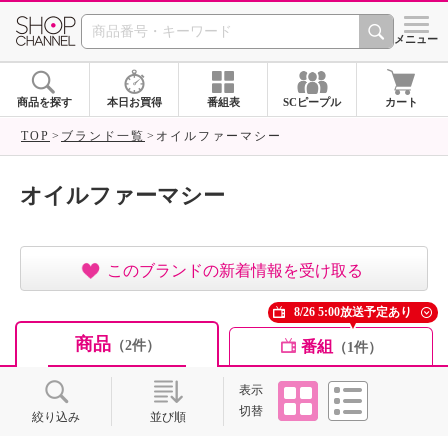
SHOP CHANNEL ショ
メニュー
商品を探す
本日お買得
番組表
SCピープル
カート
TOP
ブランド一覧
オイルファーマシー
オイルファーマシー
このブランドの新着情報を受け取る
8/26 5:00放送予定あり
商品
番組
（2件）
（1件）
タイル
リスト
表示
切替
絞り込み
並び順