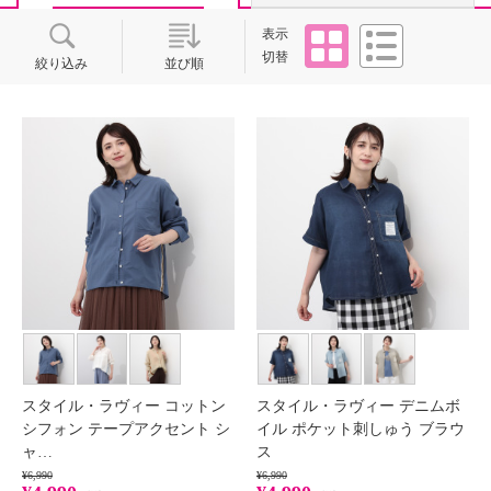
タイル
リスト
表示
切替
絞り込み
並び順
スタイル・ラヴィー コットン
スタイル・ラヴィー デニムボ
シフォン テープアクセント シ
イル ポケット刺しゅう ブラウ
ャ…
ス
¥6,990
¥6,990