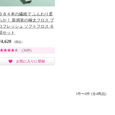
３８４本の繊維で ふんわり柔
らか！ 新感覚の極太フロス プ
ロフレッシュ ソフトフロス ６
箱セット
¥4,620
（税込）
(36件)
お気に入りに登録
1件〜4件 (全4商品)