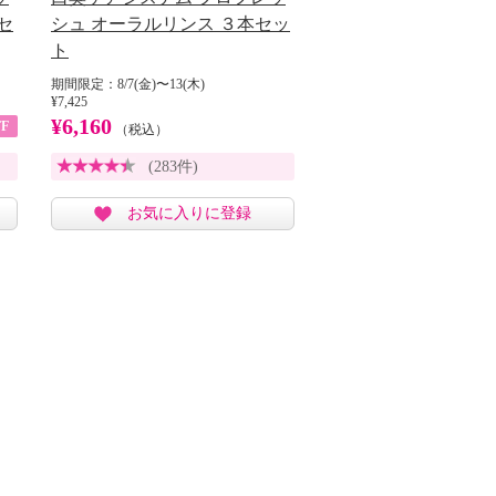
セ
シュ オーラルリンス ３本セッ
ト
期間限定：8/7(金)〜13(木)
¥7,425
¥6,160
F
（税込）
(283件)
お気に入りに登録