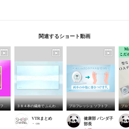
関連するショート動画
口臭ケアシステム プロフレッシュ オーラルリンス ３本セット
３８４本の繊維で ふんわり柔らか！ 新感覚の極太フロス プロフレッシュ ソフトフロス ６箱セット
プロフレッシュ ソフトフロス
VTRまとめ
健康部 パンダ子
－ cm
部長
－ cm