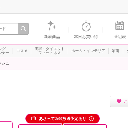
録
、瞬間を。通販・テレビショッピングのショップチャンネル
新着商品
本日お買い得
番組表
ッグ
美容・ダイエット
コスメ
ホーム・インテリア
家電
ンナー
フィットネス
ッシュ
あさって2:00放送予定あり