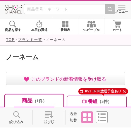
SHOP CHANNEL ショ
メニュー
商品を探す
本日お買得
番組表
SCピープル
カート
TOP
ブランド一覧
ノーネーム
ノーネーム
このブランドの新着情報を受け取る
8/22 16:00放送予定あり
商品
番組
（1件）
（2件）
タイル
リスト
表示
切替
絞り込み
並び順