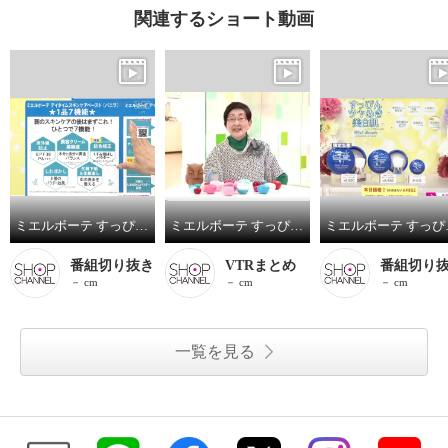
関連するショート動画
ミエルボーテ すっぴんツヤめき！美白肌 デイタイム スキンケアペースト ＜バニラ＞ ２個増量セット
ミエルボーテ すっぴんツヤめき！美白肌 デイタイム スキンケアペースト ＜バニラ＞ ２個増量セット
ミエルボーテ すっぴんツ
番組切り抜き
VTRまとめ
番組切り
－ cm
－ cm
－ cm
一覧を見る