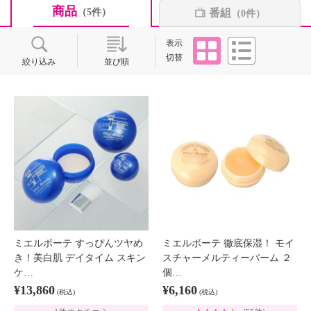
商品
番組
（5件）
（0件）
タイル
リスト
表示
切替
絞り込み
並び順
ミエルボーテ すっぴんツヤめ
ミエルボーテ 徹底保湿！ モイ
き！美白肌 デイタイム スキン
スチャーメルティーバーム ２
ケ…
個…
¥13,860
¥6,160
(税込)
(税込)