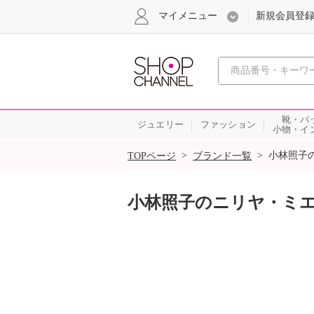
マイメニュー
新規会員登
心おどる
靴・バ
ジュエリー
ファッション
小物・イ
SALE
>
>
小林照子
TOPページ
ブランド一覧
小林照子のニリヤ・ミ