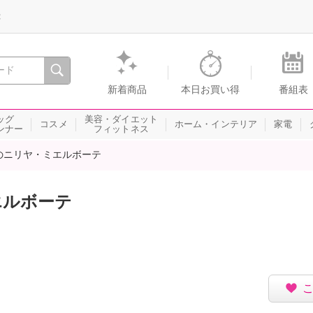
録
、瞬間を。通販・テレビショッピングのショップチャンネル
新着商品
本日お買い得
番組表
ッグ
美容・ダイエット
コスメ
ホーム・インテリア
家電
ンナー
フィットネス
のニリヤ・ミエルボーテ
エルボーテ