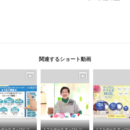
関連するショート動画
ミエルボーテ すっぴんツヤめき！美白肌 デイタイム スキンケアペースト ＜バニラ＞ ２個増量セット
ミエルボーテ すっぴんツヤめき！美白肌 デイタイム スキンケアペースト ＜バニラ＞ ２個増量セット