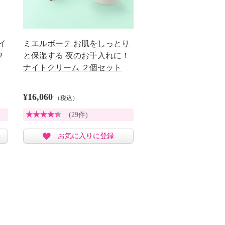
イ
ミエルボーテ お肌をしっとり
２
と保湿する 夜のお手入れに！
ナイトクリーム ２個セット
¥16,060
（税込）
(29件)
お気に入りに登録