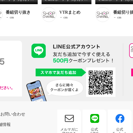
番組切り抜き
VTRまとめ
番組切り
－ cm
－ cm
－ cm
ださい。
お問い合わせ
舗情報
メルマガに
公式
公式