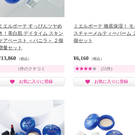
ミエルボーテ すっぴんツヤめ
ミエルボーテ 徹底保湿！ モ
き！美白肌 デイタイム スキン
スチャーメルティーバーム 
ケアペースト ＜バニラ＞ ２個
個セット
増量セット
¥13,860
¥6,160
（税込）
（税込）
1件のクチコミ
(55件)
お気に入りに登録
お気に入りに登録