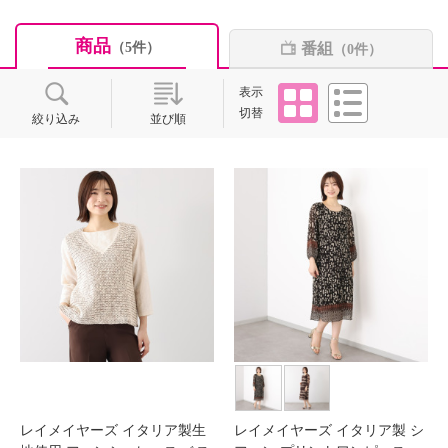
商品
番組
（5件）
（0件）
タイル
リスト
表示
切替
絞り込み
並び順
レイメイヤーズ イタリア製生
レイメイヤーズ イタリア製 シ