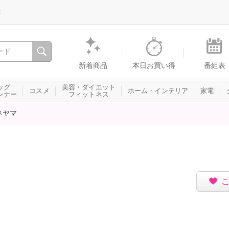
録
、瞬間を。通販・テレビショッピングのショップチャンネル
新着商品
本日お買い得
番組表
ッグ
美容・ダイエット
コスメ
ホーム・インテリア
家電
ンナー
フィットネス
ネヤマ