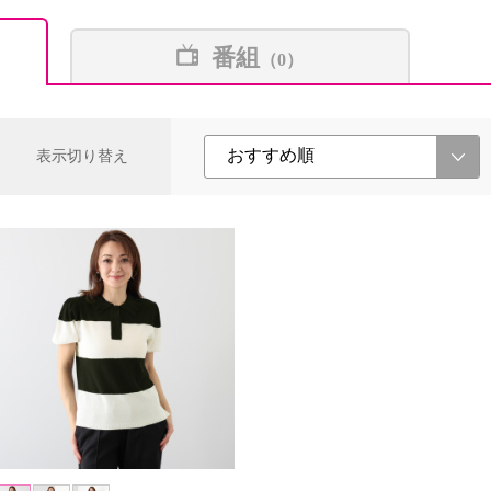
番組
（0）
表示切り替え