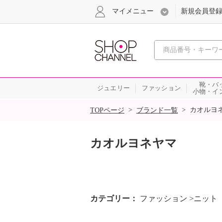
マイメニュー
新規会員登
心おどる
靴・バ
ジュエリー
ファッション
小物・イ
SALE
>
>
カオルヨ
TOPページ
ブランド一覧
カオルヨネヤマ
カテゴリー
ファッション >ニット