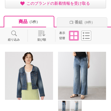
このブランドの新着情報を受け取る
商品
番組
（5件）
（0件）
タイル
リスト
表示
切替
絞り込み
並び順