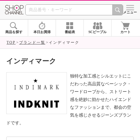
SHOP CHANNEL ショ
メニュー
商品を探す
本日お買得
番組表
SCピープル
カート
TOP
ブランド一覧
インディマーク
インディマーク
独特な加工感とシルエットにこ
だわった高品質なベーシック・
ワードローブから、ストリート
感を絶妙に効かせたハイエンド
なファッションまで、都会の空
気を感じさせるジーンズブラン
ドです。