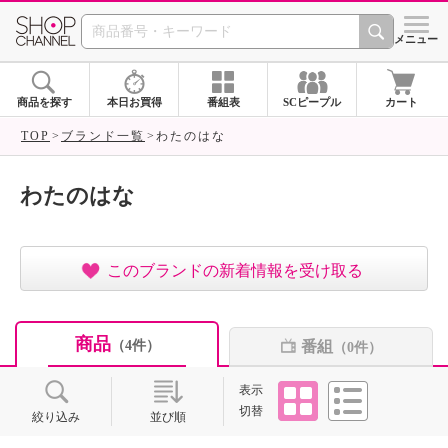
SHOP CHANNEL ショ
メニュー
商品を探す
本日お買得
番組表
SCピープル
カート
TOP
ブランド一覧
わたのはな
わたのはな
このブランドの新着情報を受け取る
商品
番組
（4件）
（0件）
タイル
リスト
表示
切替
絞り込み
並び順