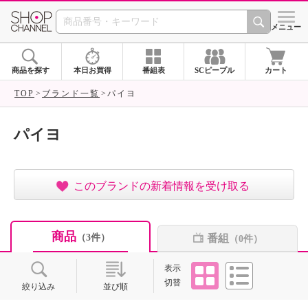
SHOP CHANNEL ショ
メニュー
商品を探す
本日お買得
番組表
SCピープル
カート
TOP
ブランド一覧
パイヨ
パイヨ
このブランドの新着情報を受け取る
商品
番組
（3件）
（0件）
タイル
リスト
表示
切替
絞り込み
並び順