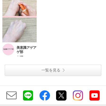
美意識アゲア
ゲ部
－ cm
一覧を見る