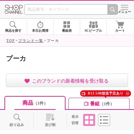
SHOP CHANNEL ショ
メニュー
商品を探す
本日お買得
番組表
SCピープル
カート
TOP
ブランド一覧
プーカ
プーカ
このブランドの新着情報を受け取る
8/13 3:00放送予定あり
商品
番組
（1件）
（1件）
タイル
リスト
表示
切替
絞り込み
並び順