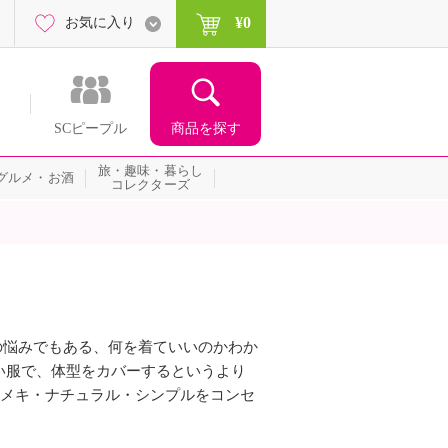
¥0
お気に入り
商品を探す
SCピープル
旅・趣味・暮らし
グルメ・お酒
コレクターズ
0代の悩みでもある、何を着ていいのかわか
い服で、体型をカバーするというより
キメキ・ナチュラル・シンプルをコンセ