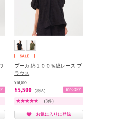
ワ
プーカ 綿１００％総レース ブ
ラウス
¥16,000
¥5,500
F
65%OFF
（税込）
(3件)
お気に入りに登録