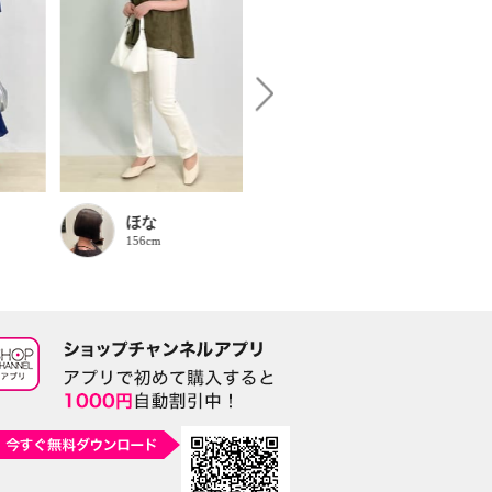
ほな
ruru
156cm
158cm