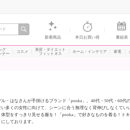
録
、瞬間を。通販・テレビショッピングのショップチャンネル
新着商品
本日お買い得
番組表
ッグ
美容・ダイエット
コスメ
ホーム・インテリア
家電
ンナー
フィットネス
デル・はなさんが手掛けるブランド「pooka」。40代・50代・6
ない多くの女性に向けて、シーンに合う無理なく背伸びしなくてい
、体型をすっきり見せる服を！「pooka」で好きなものを着る！ト
トにしております。