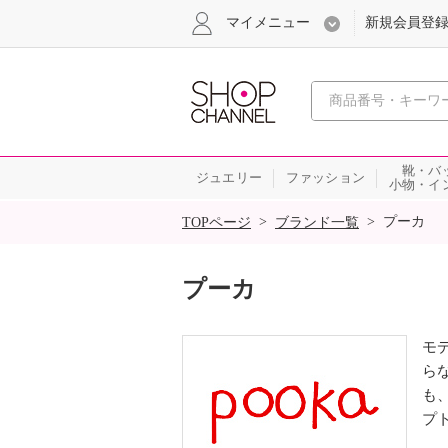
マイメニュー
新規会員登
心おどる
靴・バ
ジュエリー
ファッション
小物・イ
SALE
>
>
プーカ
TOPページ
ブランド一覧
プーカ
モ
ら
も
プ