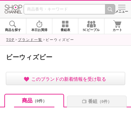
SHOP CHANNEL ショ
メニュー
商品を探す
本日お買得
番組表
SCピープル
カート
TOP
ブランド一覧
ビーウィズビー
ビーウィズビー
このブランドの新着情報を受け取る
商品
番組
（0件）
（0件）