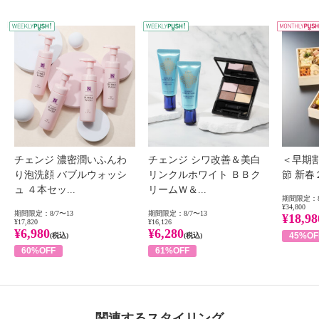
WEEKLY PUSH
W
チェンジ 濃密潤いふんわ
チェンジ シワ改善＆美白
＜早期
り泡洗顔 バブルウォッシ
リンクルホワイト ＢＢク
節 新
ュ ４本セッ...
リームＷ＆...
期間限定：8
¥34,800
期間限定：8/7〜13
期間限定：8/7〜13
¥18,98
¥17,820
¥16,126
¥6,980
¥6,280
45%OF
(税込)
(税込)
60%OFF
61%OFF
関連するスタイリング