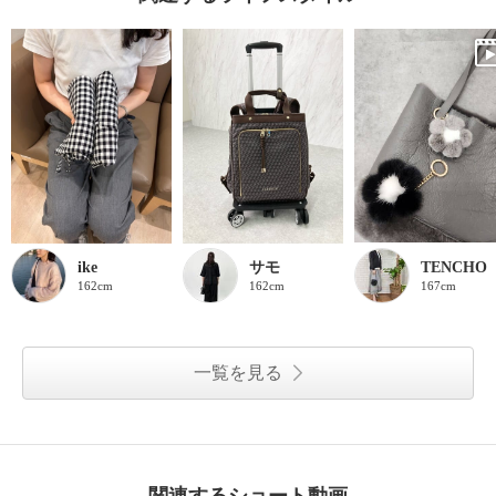
ike
サモ
TENCHO
162cm
162cm
167cm
一覧を見る
関連するショート動画