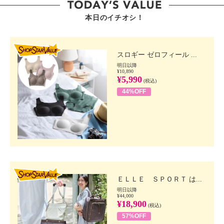
本日のイチオシ！
SHOP STAR VALUE
スロギー ゼロフィール ...
明日以降
¥10,890
¥5,990
(税込)
44%OFF
SHOP STAR VALUE
ＥＬＬＥ ＳＰＯＲＴ は...
明日以降
¥44,000
¥18,900
(税込)
57%OFF