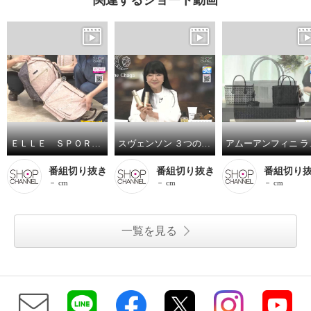
ＥＬＬＥ ＳＰＯＲＴ はっ水 取り外してリュックになる キューブ柄 キャリーカート
スヴェンソン ３つの有効成分配合 育毛、薄毛、脱毛の予防！ ザ・チャーガ薬用育毛剤 ２本スペシャルセット
アムーアンフ
番組切り抜き
番組切り抜き
番組切り
－ cm
－ cm
－ cm
一覧を見る