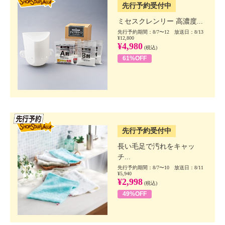
先行予約受付中
ミセスクレンリー 高濃度...
先行予約期間：8/7〜12 放送日：8/13
¥12,800
¥4,980
(税込)
61%OFF
SSV先行
先行予約受付中
長い毛足で汚れをキャッ
チ...
先行予約期間：8/7〜10 放送日：8/11
¥5,940
¥2,998
(税込)
49%OFF