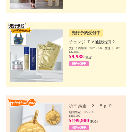
SSV先行
先行予約受付中
チェンジ ＴＶ通販出演２...
先行予約期間：7/27〜8/8 放送日：8/9
¥32,835
¥9,988
(税込)
69%OFF
Happy Price value
祈平 純金 ２．５ｇ Ｐ...
期間限定：8/5〜18
¥385,000
¥199,900
(税込)
48%OFF