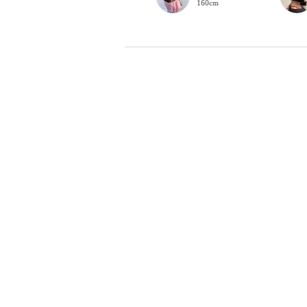
156cm
160cm