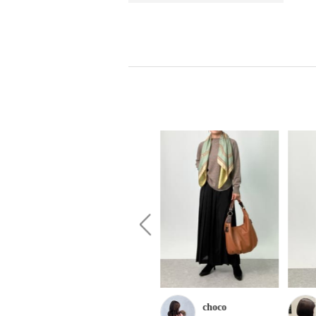
ほな
choco