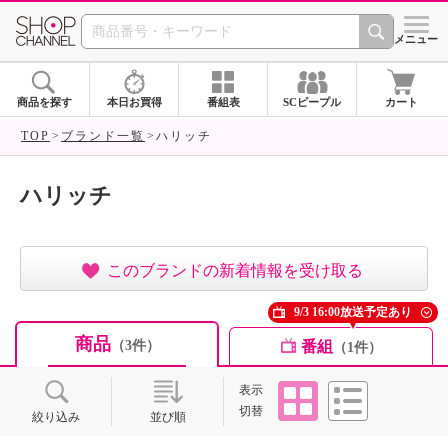
SHOP CHANNEL ショ
メニュー
商品を探す
本日お買得
番組表
SCピープル
カート
TOP
ブランド一覧
ハリッチ
ハリッチ
このブランドの新着情報を受け取る
9/3 16:00放送予定あり
商品
番組
（3件）
（1件）
タイル
リスト
表示
切替
絞り込み
並び順