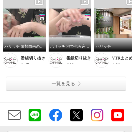
ハリッチ 藻類由来の整肌成分 アルガクティブレチナート ５％配合でつるん肌へ導く レチベイビー ２本セット
ハリッチ 泡で包み込むように落とす 洗顔＆クレンジング モイスチャライザー クレンジング ２本セット
ハリッチ
番組切り抜き
番組切り抜き
VTRまと
－ cm
－ cm
－ cm
一覧を見る