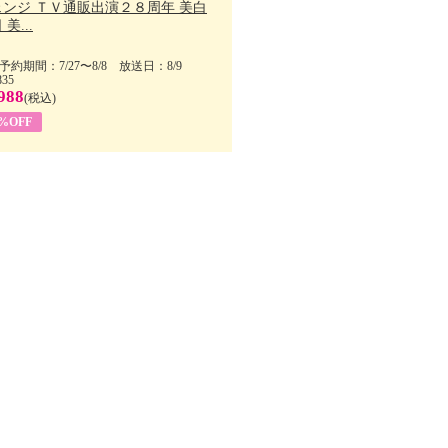
ェンジ ＴＶ通販出演２８周年 美白
美...
予約期間：7/27〜8/8 放送日：8/9
835
988
(税込)
9%OFF