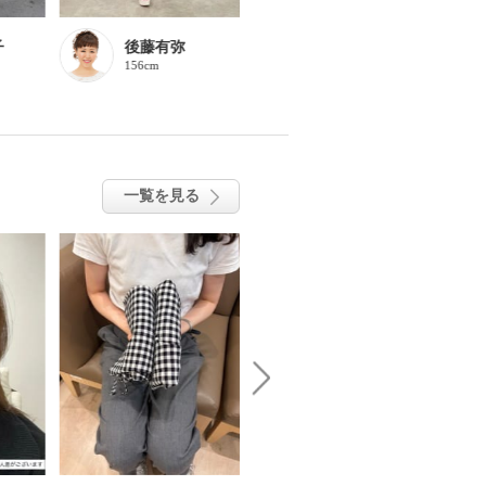
子
後藤有弥
後藤有弥
156cm
156cm
一覧を見る