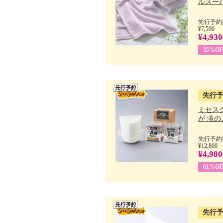
ルスーパ
先行予約期
¥7,590
¥4,930
35%OF
先行
ミセス
が 滝のよ
先行予約期
¥12,800
¥4,980
61%OF
先行