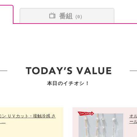
番組
（0）
本日のイチオシ！
モン ＵＶカット・接触冷感 さ
オ
..
ール 