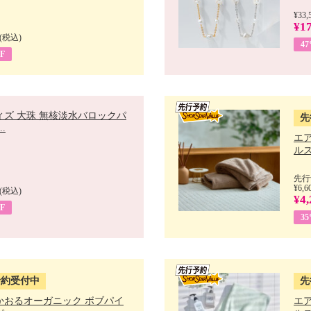
¥33,
¥17
(税込)
4
F
ィズ 大珠 無核淡水バロックパ
先
.
エ
ルス
先行
¥6,6
(税込)
¥4,
F
3
予約受付中
先
かおるオーガニック ボブパイ
エ