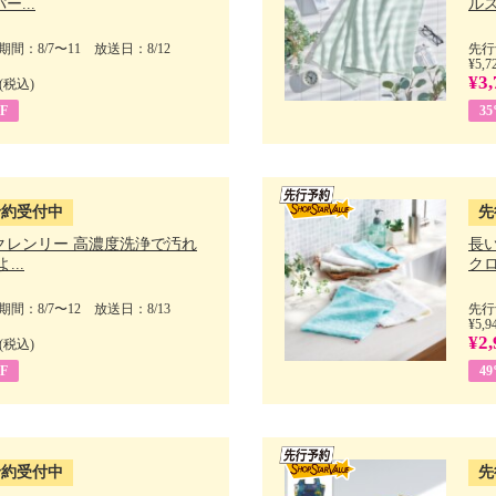
ー...
ルス
間：8/7〜11 放送日：8/12
先行
¥5,7
¥3,
(税込)
F
3
予約受付中
先
クレンリー 高濃度洗浄で汚れ
長
...
クロ
間：8/7〜12 放送日：8/13
先行
¥5,9
¥2,
(税込)
F
4
予約受付中
先