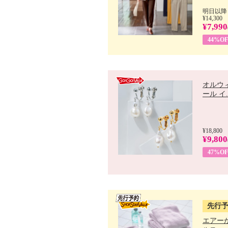
明日以降
¥14,300
¥7,990
44%OF
オルウ
ール イ..
¥18,800
¥9,800
47%OF
先行
エアー