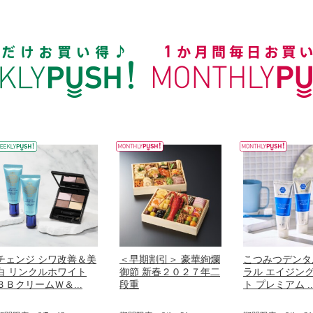
チェンジ シワ改善＆美
＜早期割引＞ 豪華絢爛
こつみつデンタ
白 リンクルホワイト
御節 新春２０２７年二
ラル エイジン
ＢＢクリームＷ＆...
段重
ト プレミアム ..