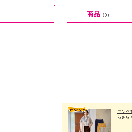
商品
（0）
アンダ
らさら！.