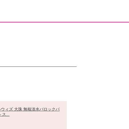
ルウィズ 大珠 無核淡水バロックパ
ス...