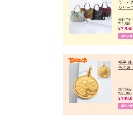
ラ・バ
シリーズ 
先行予約期
¥15,800
¥7,980
49%OF
祈平 純
ラの妖..
期間限定：
¥385,000
¥199,
48%OF