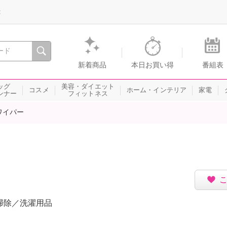
録
、瞬間を。通販・テレビショッピングのショップチャンネル
新着商品
本日お買い得
番組表
ッグ
美容・ダイエット
コスメ
ホーム・インテリア
家電
ンナー
フィットネス
ワイパー
掃除／洗濯用品