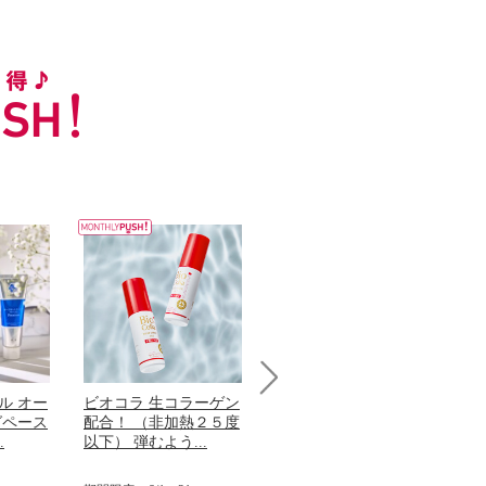
ル オー
ビオコラ 生コラーゲン
オリタリア社 エキスト
チ
Next
グペース
配合！ （非加熱２５度
ラバージン オリーブオ
わ
.
以下） 弾むよう...
イル （ノンフィ...
ッ