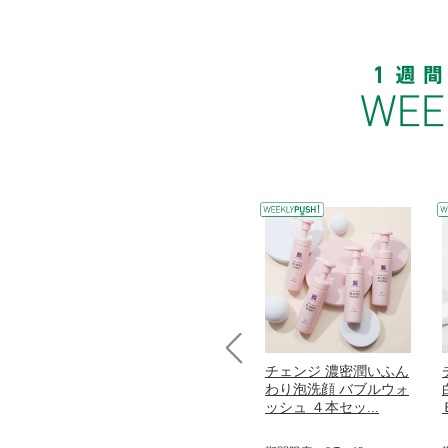
コラーゲン
オリタリア社 エキスト
チェンジ 濃密潤いふん
Prev
加熱２５度
ラバージン オリーブオ
わり泡洗顔 バブルウォ
...
イル （ノンフィ...
ッシュ ４本セッ...