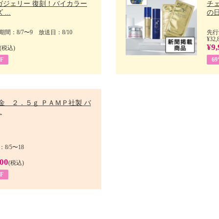
ガジェリー 復刻！バイカラー
チ
...
の日 
間：8/7〜9 放送日：8/10
先行
¥32,
¥9,
(税込)
F
6
金 ２．５ｇ ＰＡＭＰ社製 バ
.
8/5〜18
900
(税込)
F