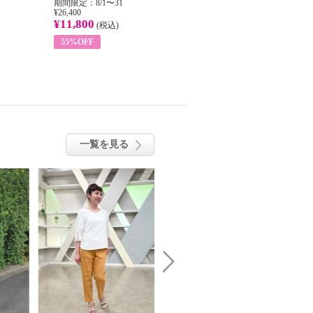
期間限定：8/1〜31
期間限定：8/1〜31
期
¥26,400
¥22,400
¥17
¥11,800
¥8,200
¥6
(税込)
(税込)
55%OFF
63%OFF
一覧を見る