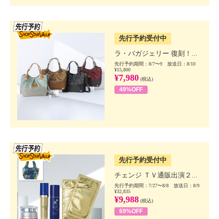
SSV先行
先行予約受付中
ラ・バガジェリー 復刻！...
先行予約期間：8/7〜9 放送日：8/10
¥15,800
¥7,980
(税込)
49%OFF
SSV先行
先行予約受付中
チェンジ ＴＶ通販出演２...
先行予約期間：7/27〜8/8 放送日：8/9
¥32,835
¥9,988
(税込)
69%OFF