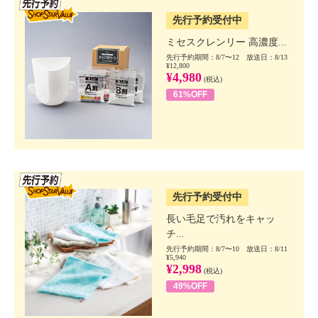
先行予約受付中
ミセスクレンリー 高濃度...
先行予約期間：8/7〜12 放送日：8/13
¥12,800
¥4,980
(税込)
61%OFF
SSV先行
先行予約受付中
長い毛足で汚れをキャッ
チ...
先行予約期間：8/7〜10 放送日：8/11
¥5,940
¥2,998
(税込)
49%OFF