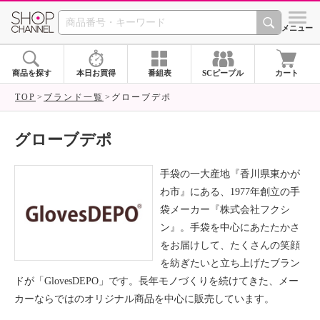
SHOP CHANNEL ショ
メニュー
商品を探す
本日お買得
番組表
SCピープル
カート
TOP
ブランド一覧
グローブデポ
グローブデポ
手袋の一大産地『香川県東かが
わ市』にある、1977年創立の手
袋メーカー『株式会社フクシ
ン』。手袋を中心にあたたかさ
をお届けして、たくさんの笑顔
を紡ぎたいと立ち上げたブラン
ドが「GlovesDEPO」です。長年モノづくりを続けてきた、メー
カーならではのオリジナル商品を中心に販売しています。