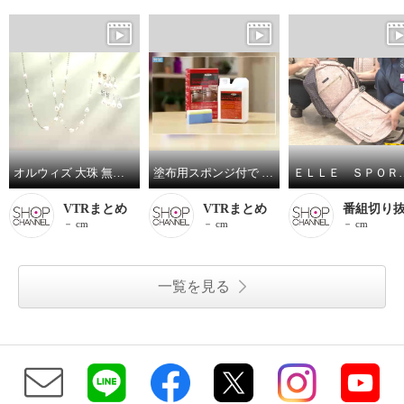
オルウィズ 大珠 無核淡水バロックパール ステーションネックレス／イヤリング／ピアス
塗布用スポンジ付で サッと塗り伸ばし 乾かすだけ簡単！ 輝きが戻るフロアワックス シャイントップＱ１０ ＜１リットル＞
ＥＬＬＥ ＳＰＯＲＴ はっ水 取り外
VTRまとめ
VTRまとめ
番組切り
－ cm
－ cm
－ cm
一覧を見る