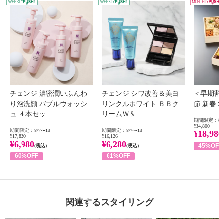
WEEKLY PUSH
W
チェンジ 濃密潤いふんわ
チェンジ シワ改善＆美白
＜早期
り泡洗顔 バブルウォッシ
リンクルホワイト ＢＢク
節 新
ュ ４本セッ...
リームＷ＆...
期間限定：8
¥34,800
期間限定：8/7〜13
期間限定：8/7〜13
¥18,98
¥17,820
¥16,126
¥6,980
¥6,280
45%OF
(税込)
(税込)
60%OFF
61%OFF
関連するスタイリング