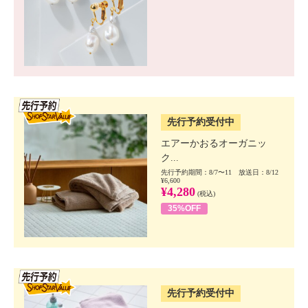
SSV先行
先行予約受付中
エアーかおるオーガニッ
ク...
先行予約期間：8/7〜11 放送日：8/12
¥6,600
¥4,280
(税込)
35%OFF
SSV先行
先行予約受付中