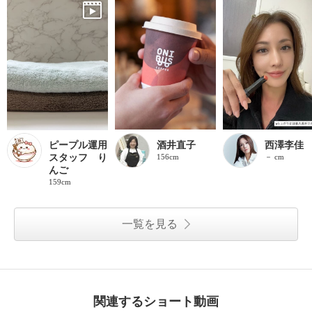
ピープル運用
酒井直子
西澤李佳
スタッフ り
156cm
－ cm
んご
159cm
一覧を見る
関連するショート動画