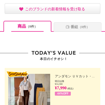
このブランドの新着情報を受け取る
商品
番組
（0件）
（0件）
本日のイチオシ！
SHOP STAR VALUE
アンダモン ＵＶカット・...
明日以降
¥14,300
¥7,990
(税込)
44%OFF