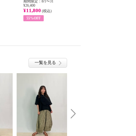
期間限定：8/1〜31
期間限定：8/1〜31
期
¥26,400
¥22,400
¥17
¥11,800
¥8,200
¥6
(税込)
(税込)
55%OFF
63%OFF
一覧を見る