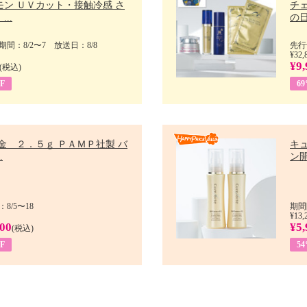
モン ＵＶカット・接触冷感 さ
チ
..
の日 
間：8/2〜7 放送日：8/8
先行
¥32,
¥9,
(税込)
F
6
金 ２．５ｇ ＰＡＭＰ社製 バ
キ
.
ン開
8/5〜18
期間
¥13,
900
¥5,
(税込)
F
5