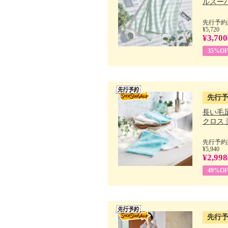
ルスーパ
先行予約期
¥5,720
¥3,700
35%OF
先行
長い毛
クロス 薄
先行予約期
¥5,940
¥2,998
49%OF
先行