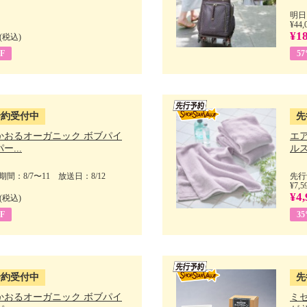
明日
¥44,
¥18
(税込)
F
5
予約受付中
先
かおるオーガニック ボブパイ
エ
ー...
ルス
間：8/7〜11 放送日：8/12
先行
¥7,5
¥4,
(税込)
F
3
予約受付中
先
かおるオーガニック ボブパイ
ミ