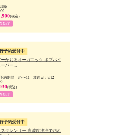
以降
000
,900
(税込)
7%OFF
行予約受付中
アーかおるオーガニック ボブパイ
ーパー...
予約期間：8/7〜11 放送日：8/12
90
930
(税込)
5%OFF
行予約受付中
セスクレンリー 高濃度洗浄で汚れ