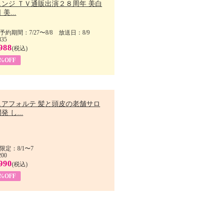
ェンジ ＴＶ通販出演２８周年 美白
美...
予約期間：7/27〜8/8 放送日：8/9
835
988
(税込)
9%OFF
ュアフォルテ 髪と頭皮の老舗サロ
発 し...
限定：8/1〜7
200
990
(税込)
4%OFF