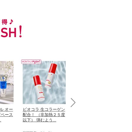
ル オー
ビオコラ 生コラーゲン
オリタリア社 エキスト
チ
Next
グペース
配合！ （非加熱２５度
ラバージン オリーブオ
わ
.
以下） 弾むよう...
イル （ノンフィ...
ッ