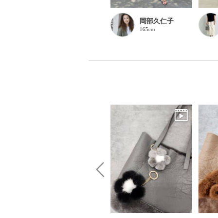
ほな
岡部久仁子
156cm
165cm