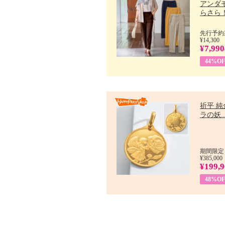
アンダ
らさら！.
先行予約期
¥14,300
¥7,990
44%OF
祈平 純
ラの妖..
期間限定：
¥385,000
¥199,
48%OF