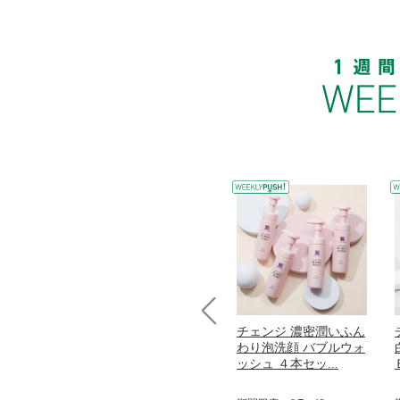
コラーゲン
オリタリア社 エキスト
チェンジ 濃密潤いふん
Prev
加熱２５度
ラバージン オリーブオ
わり泡洗顔 バブルウォ
...
イル （ノンフィ...
ッシュ ４本セッ...