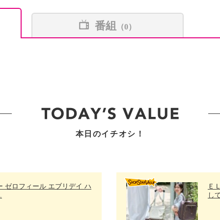
番組
（0）
本日のイチオシ！
 ゼロフィール エブリデイ ハ
Ｅ
.
して