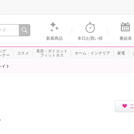
録
、瞬間を。通販・テレビショッピングのショップチャンネル
新着商品
本日お買い得
番組表
ッグ
美容・ダイエット
コスメ
ホーム・インテリア
家電
ンナー
フィットネス
レイト
ト