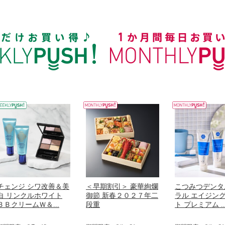
チェンジ シワ改善＆美
＜早期割引＞ 豪華絢爛
こつみつデンタ
白 リンクルホワイト
御節 新春２０２７年二
ラル エイジン
ＢＢクリームＷ＆...
段重
ト プレミアム ..