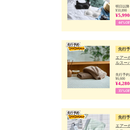
明日以降
¥10,890
¥5,990
44%OF
先行
エアー
ルスーパ
先行予約期
¥6,600
¥4,280
35%OF
先行
エアー