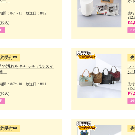
ー...
が 
間：8/7〜11 放送日：8/12
先行
¥12,
¥4,
(税込)
F
6
予約受付中
先
足で汚れをキャッチ パルスイ
ラ
...
シリ
間：8/7〜10 放送日：8/11
先行
¥15,
¥7,
(税込)
F
4
予約受付中
先