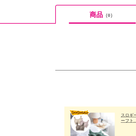
商品
（0）
スロギー
ーフト..