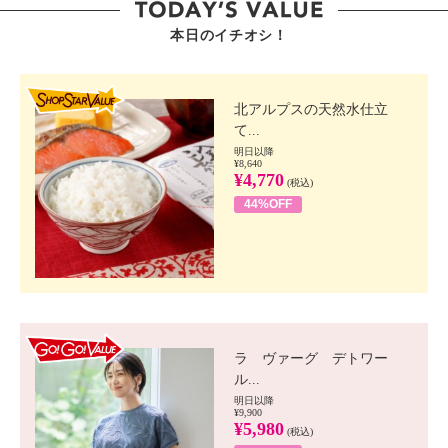
本日のイチオシ！
SHOP STAR VALUE
北アルプスの天然水仕立
て...
明日以降
¥8,640
¥4,770
(税込)
44%OFF
GO!GO! VALUE
ラ ヴァーグ デトワー
ル...
明日以降
¥9,900
¥5,980
(税込)