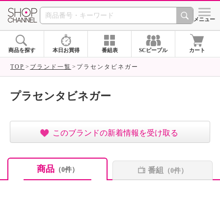
SHOP CHANNEL ショ
メニュー
商品を探す
本日お買得
番組表
SCピープル
カート
TOP
ブランド一覧
プラセンタビネガー
プラセンタビネガー
このブランドの新着情報を受け取る
商品
番組
（0件）
（0件）