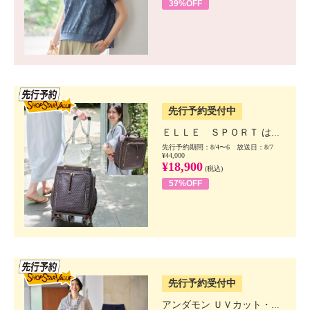
39%OFF
SSV先行
先行予約受付中
ＥＬＬＥ ＳＰＯＲＴ は...
先行予約期間：8/4〜6 放送日：8/7
¥44,000
¥18,900
(税込)
57%OFF
SSV先行
先行予約受付中
アンダモン ＵＶカット・...