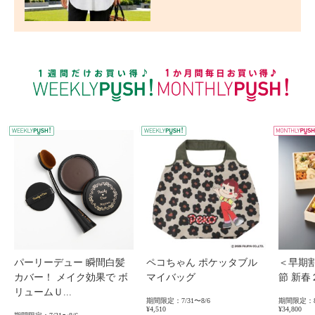
WEEKLY PUSH
W
パーリーデュー 瞬間白髪
ペコちゃん ポケッタブル
＜早期
カバー！ メイク効果で ボ
マイバッグ
節 新
リュームＵ...
期間限定：7/31〜8/6
期間限定：8
¥4,510
¥34,800