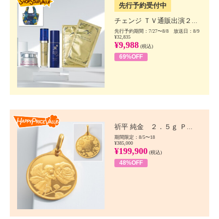
先行予約受付中
チェンジ ＴＶ通販出演２...
先行予約期間：7/27〜8/8 放送日：8/9
¥32,835
¥9,988
(税込)
69%OFF
Happy Price value
祈平 純金 ２．５ｇ Ｐ...
期間限定：8/5〜18
¥385,000
¥199,900
(税込)
48%OFF