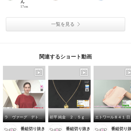
ん
17cm
一覧を見る
関連するショート動画
ラ ヴァーグ デトワール さりげなく決まる デイリーにもお出かけにも カットジャガード 上品プルオーバー
祈平 純金 ２．５ｇ ＰＡＭＰ社製 バラの妖精 リバーシブルコイン ペンダントトップ
エトワール８４１ 
番組切り抜き
番組切り抜き
番組切り