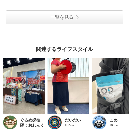
一覧を見る
関連するライフスタイル
ぐるめ探検
だいだい
こめ
隊：おわんく
152cm
183cm