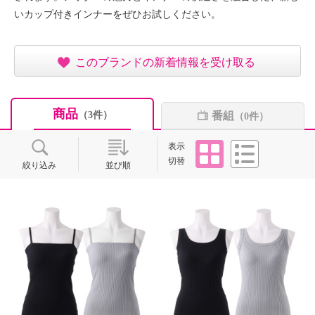
いカップ付きインナーをぜひお試しください。
このブランドの新着情報を受け取る
商品
番組
（3件）
（0件）
タイル
リスト
表示
切替
絞り込み
並び順