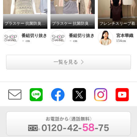
プラスケー 抗菌防臭 綿混リブ カップ付タンクトップ ２枚セット
プラスケー 抗菌防臭 綿混リブ フレンチスリーブ カップ付インナートップス ２枚セット
フレンチス
番組切り抜き
番組切り抜き
宮本華織
－ cm
－ cm
154cm
一覧を見る