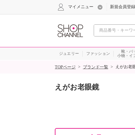
マイメニュー
新規会員登
心おどる
靴・バ
ジュエリー
ファッション
小物・イ
SALE
>
>
えがお老
TOPページ
ブランド一覧
えがお老眼鏡