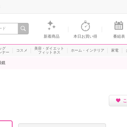
録
、瞬間を。通販・テレビショッピングのショップチャンネル
新着商品
本日お買い得
番組表
ッグ
美容・ダイエット
コスメ
ホーム・インテリア
家電
ンナー
フィットネス
眼鏡