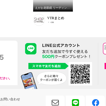
えがお老眼鏡 リーディンググラス （日本光材 ＳＲ－２２９）
VTRまとめ
－ cm
ださい。
お問い合わせ