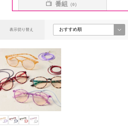
番組
（0）
表示切り替え