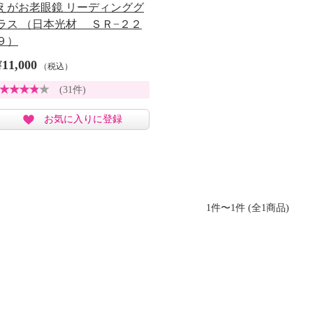
えがお老眼鏡 リーディンググ
ラス （日本光材 ＳＲ−２２
９）
¥11,000
（税込）
(31件)
お気に入りに登録
1件〜1件 (全1商品)