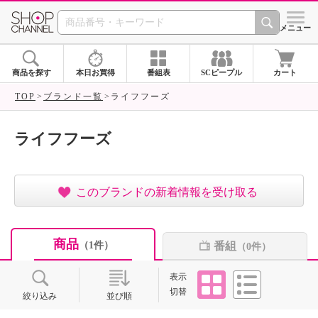
SHOP CHANNEL ショ
メニュー
商品を探す
本日お買得
番組表
SCピープル
カート
TOP
ブランド一覧
ライフフーズ
ライフフーズ
このブランドの新着情報を受け取る
商品
番組
（1件）
（0件）
タイル
リスト
表示
切替
絞り込み
並び順