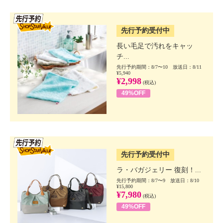
SSV先行
先行予約受付中
長い毛足で汚れをキャッ
チ...
先行予約期間：8/7〜10 放送日：8/11
¥5,940
¥2,998
(税込)
49%OFF
SSV先行
先行予約受付中
ラ・バガジェリー 復刻！...
先行予約期間：8/7〜9 放送日：8/10
¥15,800
¥7,980
(税込)
49%OFF