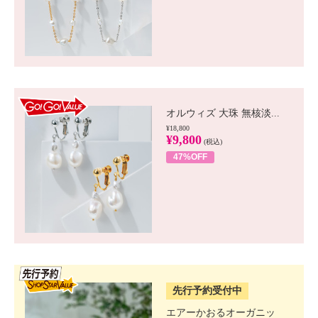
GO!GO! VALUE
オルウィズ 大珠 無核淡...
¥18,800
¥9,800
(税込)
47%OFF
SSV先行
先行予約受付中
エアーかおるオーガニッ