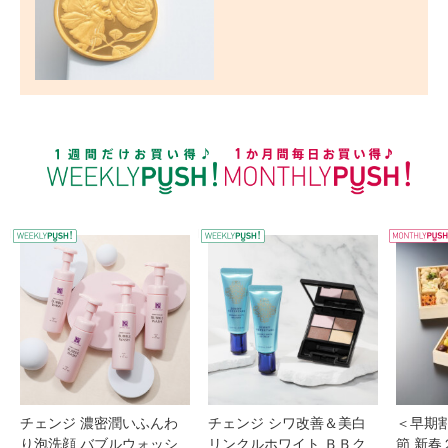
WEEKLY PUSH
W
チェンジ 濃密潤いふんわ
チェンジ シワ改善＆美白
＜早期
り泡洗顔 バブルウォッシ
リンクルホワイト ＢＢク
節 新