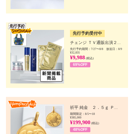
SSV先行
先行予約受付中
チェンジ ＴＶ通販出演２...
先行予約期間：7/27〜8/8 放送日：8/9
¥32,835
¥9,988
(税込)
69%OFF
Happy Price value
祈平 純金 ２．５ｇ Ｐ...
期間限定：8/5〜18
¥385,000
¥199,900
(税込)
48%OFF