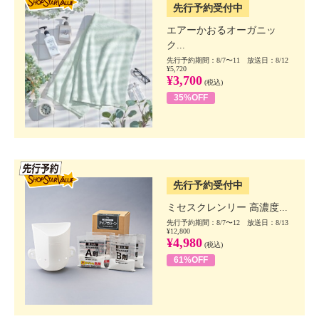
先行予約受付中
エアーかおるオーガニッ
ク...
先行予約期間：8/7〜11 放送日：8/12
¥5,720
¥3,700
(税込)
35%OFF
SSV先行
先行予約受付中
ミセスクレンリー 高濃度...
先行予約期間：8/7〜12 放送日：8/13
¥12,800
¥4,980
(税込)
61%OFF