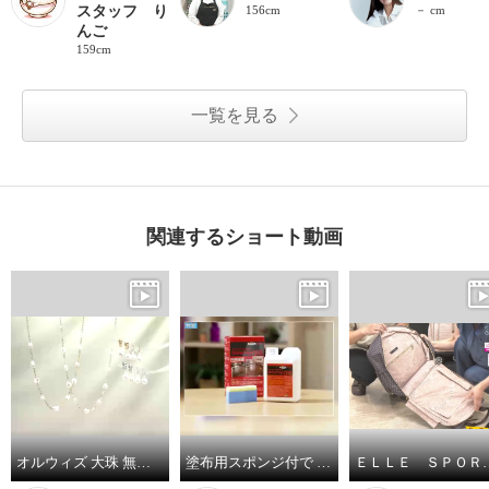
スタッフ り
156cm
－ cm
んご
159cm
一覧を見る
関連するショート動画
オルウィズ 大珠 無核淡水バロックパール ステーションネックレス／イヤリング／ピアス
塗布用スポンジ付で サッと塗り伸ばし 乾かすだけ簡単！ 輝きが戻るフロアワックス シャイントップＱ１０ ＜１リットル＞
ＥＬＬＥ ＳＰＯＲＴ はっ水 取り外