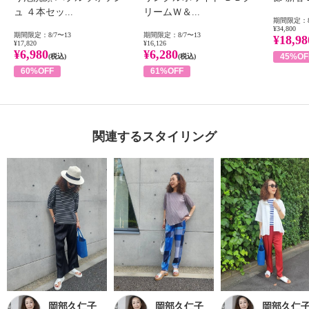
ュ ４本セッ...
リームＷ＆...
期間限定：8
¥34,800
期間限定：8/7〜13
期間限定：8/7〜13
¥18,98
¥17,820
¥16,126
¥6,980
¥6,280
45%OF
(税込)
(税込)
60%OFF
61%OFF
関連するスタイリング
岡部久仁子
岡部久仁子
岡部久仁