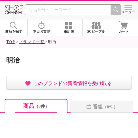
SHOP CHANNEL ショ
メニュー
商品を探す
本日お買得
番組表
SCピープル
カート
TOP
ブランド一覧
明治
明治
このブランドの新着情報を受け取る
商品
番組
（0件）
（0件）