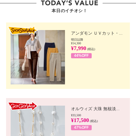
本日のイチオシ！
SHOP STAR VALUE
アンダモン ＵＶカット・...
明日以降
¥14,300
¥7,990
(税込)
44%OFF
GO!GO! VALUE
オルウィズ 大珠 無核淡...
¥33,500
¥17,500
(税込)
47%OFF