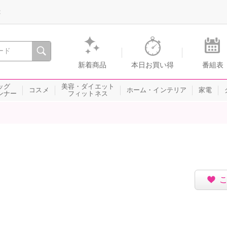
録
、瞬間を。通販・テレビショッピングのショップチャンネル
新着商品
本日お買い得
番組表
ッグ
美容・ダイエット
コスメ
ホーム・インテリア
家電
ンナー
フィットネス