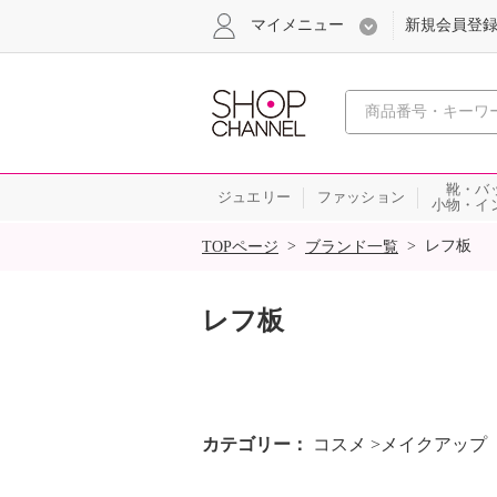
マイメニュー
新規会員登
心おどる
靴・バ
ジュエリー
ファッション
小物・イ
SALE
>
>
レフ板
TOPページ
ブランド一覧
レフ板
カテゴリー
コスメ >メイクアップ