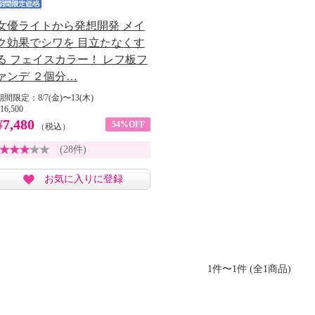
女優ライトから発想開発 メイ
ク効果でシワを 目立たなくす
る フェイスカラー！ レフ板フ
ァンデ ２個分…
期間限定：8/7(金)〜13(木)
16,500
¥7,480
54%OFF
（税込）
(28件)
お気に入りに登録
1件〜1件 (全1商品)