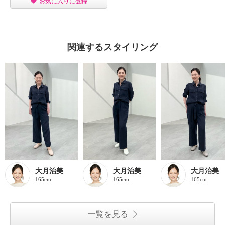
お気に入りに登録
関連するスタイリング
大月治美
大月治美
大月治美
165cm
165cm
165cm
一覧を見る