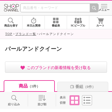
SHOP CHANNEL ショ
メニュー
商品を探す
本日お買得
番組表
SCピープル
カート
TOP
ブランド一覧
パールアンドクイーン
パールアンドクイーン
このブランドの新着情報を受け取る
商品
番組
（1件）
（0件）
タイル
リスト
表示
切替
絞り込み
並び順