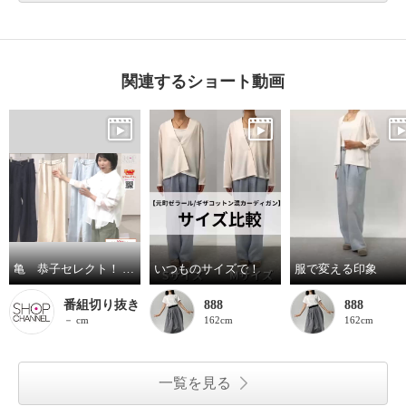
関連するショート動画
亀 恭子セレクト！ パールアンドクイーン フランス・ ノルマンディー産 プラチナプレミアムリネン １００％ 共布ベルト付ワイドパンツ
いつものサイズで！
服で変える印象
番組切り抜き
888
888
－ cm
162cm
162cm
一覧を見る