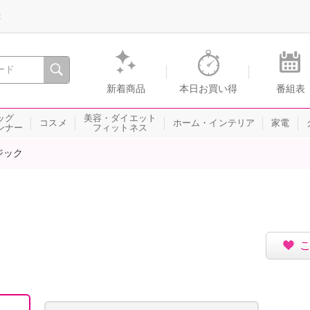
録
、瞬間を。通販・テレビショッピングのショップチャンネル
新着商品
本日お買い得
番組表
ッグ
美容・ダイエット
コスメ
ホーム・インテリア
家電
ンナー
フィットネス
ジック