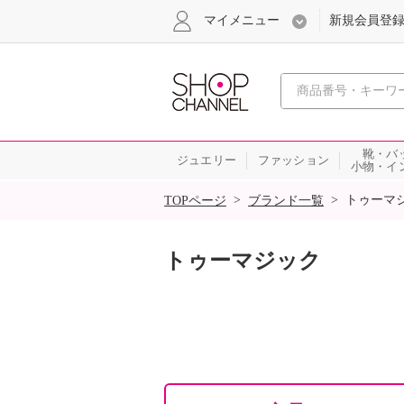
マイメニュー
新規会員登
心おどる
靴・バ
ジュエリー
ファッション
小物・イ
SALE
>
>
トゥーマ
TOPページ
ブランド一覧
トゥーマジック