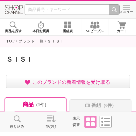
SHOP CHANNEL ショ
メニュー
商品を探す
本日お買得
番組表
SCピープル
カート
TOP
ブランド一覧
ＳＩＳＩ
ＳＩＳＩ
このブランドの新着情報を受け取る
商品
番組
（1件）
（0件）
タイル
リスト
表示
切替
絞り込み
並び順